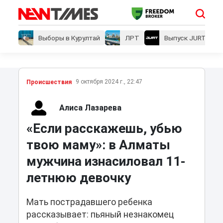
Выборы в Курултай
ЛРТ
Выпуск JURT
9 октября 2024 г., 22:47
Проиcшествия
Алиса Лазарева
«Если расскажешь, убью
твою маму»: в Алматы
мужчина изнасиловал 11-
летнюю девочку
Мать пострадавшего ребенка
рассказывает: пьяный незнакомец