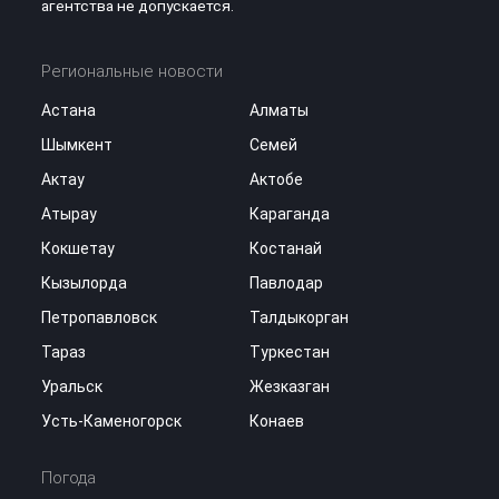
агентства не допускается.
Региональные новости
Астана
Алматы
Шымкент
Семей
Актау
Актобе
Атырау
Караганда
Кокшетау
Костанай
Кызылорда
Павлодар
Петропавловск
Талдыкорган
Тараз
Туркестан
Уральск
Жезказган
Усть-Каменогорск
Конаев
Погода