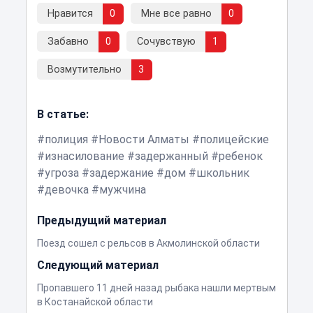
Нравится
0
Мне все равно
0
Забавно
0
Сочувствую
1
Возмутительно
3
В статье:
полиция
Новости Алматы
полицейские
изнасилование
задержанный
ребенок
угроза
задержание
дом
школьник
девочка
мужчина
Предыдущий материал
Поезд сошел с рельсов в Акмолинской области
Следующий материал
Пропавшего 11 дней назад рыбака нашли мертвым
в Костанайской области