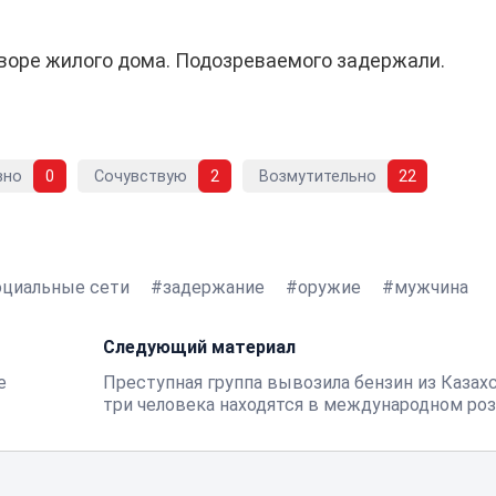
воре жилого дома. Подозреваемого задержали.
вно
0
Сочувствую
2
Возмутительно
22
оциальные сети
задержание
оружие
мужчина
Следующий материал
е
Преступная группа вывозила бензин из Казахс
три человека находятся в международном ро