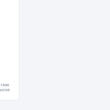
«Человек-паук:
Новый день» в
Казахстане
13:16
установил рекорд
по кассовым
сборам
В Алматы
определили
получателей
12:04
госгрантов
на новые бизнес-
идеи
Украина
пообещала
прекратить атаки
10:31
на КТК после
тана:
переговоров с
зыске
США
Жителя Тараза
арестовали на