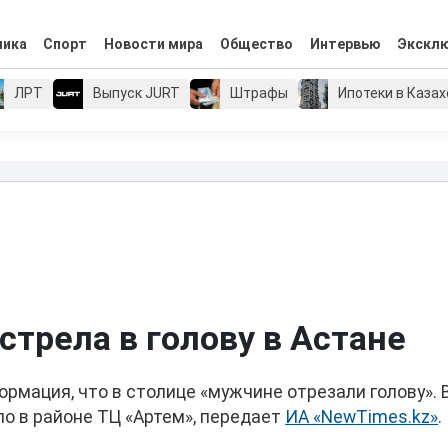
мика
Спорт
Новости мира
Общество
Интервью
Экскл
ЛРТ
Выпуск JURT
Штрафы
Ипотеки в Каза
трела в голову в Астане
рмация, что в столице «мужчине отрезали голову». 
ло в районе ТЦ «Артем», передает
ИА «NewTimes.kz»
.