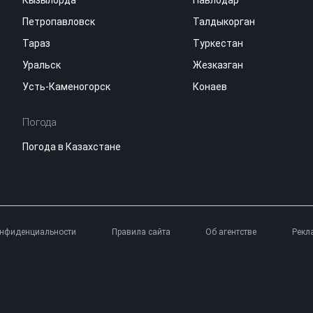
Кызылорда
Павлодар
Петропавловск
Талдыкорган
Тараз
Туркестан
Уральск
Жезказган
Усть-Каменогорск
Конаев
Погода
Погода в Казахстане
онфиденциальности
Правила сайта
Об агентстве
Рекл