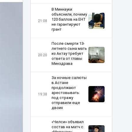
В Миннауки
объяснили, почему
120 баллов на ЕНТ
21:08
не гарантируют
грант
После смерти 13-
летнего сына мать
из Актау требует
20:20
ответа от главы
Минздрава
За ночные салюты
в Астане
продолжают
арестовывать:
19:38
под стражу
отправили еще
двоих
«Челси» объявил
состав на матч с
«Миланом»: