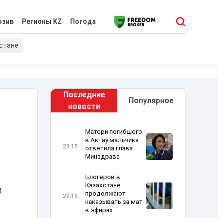
юзив
Регионы KZ
Погода
хстане
Последние
Популярное
новости
Матери погибшего
в Актау мальчика
23:15
ответила глава
Минздрава
Блогеров в
Казахстане
В
продолжают
22:19
наказывать за мат
в эфирах