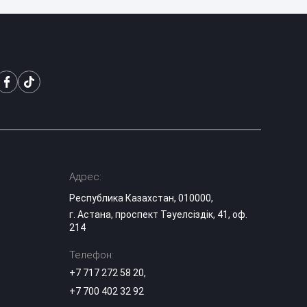
пять суток за
09:08
нецензурную
брань в TikTok
Владимир
Слишкович
назначен главным
08:45
тренером
«Жениса»
В Астане на месяц
частично
08:15
перекроют шоссе
Коргалжын
Адрес:
Республика Казахстан, 010000,
Министр науки
г. Астана, проспект Тәуелсіздік, 41, оф.
объяснил, что
делать
214
07:15
абитуриентам, не
прошедшим на
Телефон:
грант
+7 717 272 58 20
,
+7 700 402 32 92
Жара до 41
градуса накроет