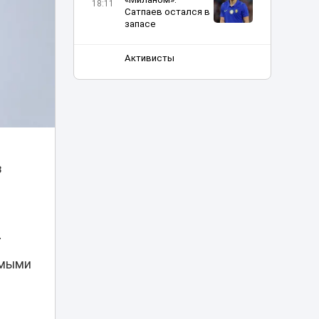
18:11
Сатпаев остался в
запасе
Активисты
потребовали
усилить
16:57
ответственность
«КазАвтоЖола» за
смертельные ДТП
Новый скандал:
УЕФА выплатил
в
компенсации его
15:07
предполагаемой
любовнице
.
Нашла сумку с
золотом на 3,4
млн тенге:
омыми
14:56
жительнице
Кокшетау грозит
наказание