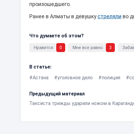
произошедшего.
Ранее в Алматы в девушку
стреляли
во д
Что думаете об этом?
Нравится
0
Мне все равно
3
Заба
В статье:
Астана
уголовное дело
полиция
с
Предыдущий материал
Таксиста трижды ударили ножом в Караганд