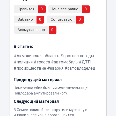
Нравится
0
Мне все равно
0
Забавно
0
Сочувствую
0
Возмутительно
0
В статье:
Акмолинская область
прогноз погоды
полиция
трасса
автомобиль
ДТП
происшествие
авария
автовладелец
Предыдущий материал
Намеренно сбил бывший муж: жительнице
Павлодара ампутировали ногу
Следующий материал
В Семее полицейские скрутили мужчину с
инвалидностью на дороге – видео