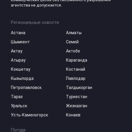
агентства не допускается.
Региональные новости
Астана
Алматы
Шымкент
Семей
Актау
Актобе
Атырау
Караганда
Кокшетау
Костанай
Кызылорда
Павлодар
Петропавловск
Талдыкорган
Тараз
Туркестан
Уральск
Жезказган
Усть-Каменогорск
Конаев
Погода