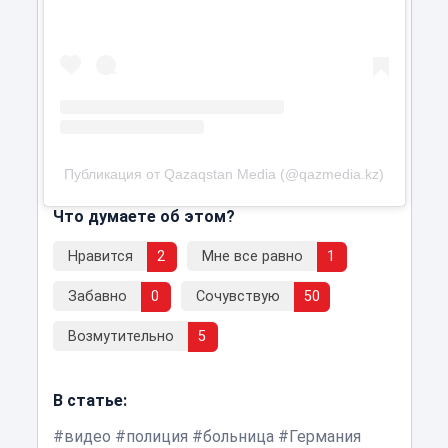
Публикация от Qazaqstan Media (@qazmedia.kz)
Что думаете об этом?
Нравится
2
Мне все равно
1
Забавно
0
Сочувствую
50
Возмутительно
5
В статье:
видео
полиция
больница
Германия