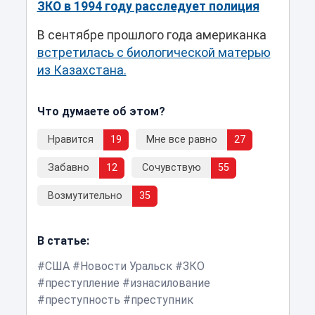
ЗКО в 1994 году расследует полиция
В сентябре прошлого года американка
встретилась с биологической матерью
из Казахстана.
Что думаете об этом?
Нравится
19
Мне все равно
27
Забавно
12
Сочувствую
55
Возмутительно
35
В статье:
США
Новости Уральск
ЗКО
преступление
изнасилование
преступность
преступник