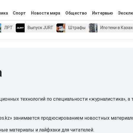
мика
Спорт
Новости мира
Общество
Интервью
Экскл
ЛРТ
Выпуск JURT
Штрафы
Ипотеки в Каза
а
ионных технологий по специальности «журналистика», а
es.kz» занимается продюсированием новостных материалов,
ные материалы и лайфхаки для читателей.