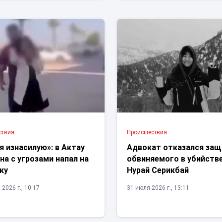
ствия
Проиcшествия
я изнасилую»: в Актау
Адвокат отказался за
а с угрозами напал на
обвиняемого в убийств
ку
Нурай Серикбай
 2026 г., 10:17
31 июля 2026 г., 13:11