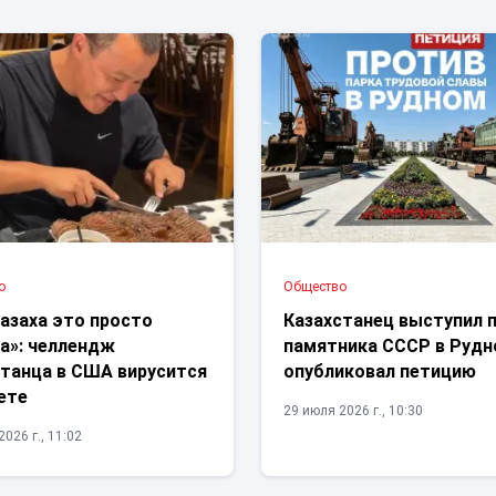
о
Общество
азаха это просто
Казахстанец выступил 
а»: челлендж
памятника СССР в Рудн
станца в США вирусится
опубликовал петицию
ете
29 июля 2026 г., 10:30
026 г., 11:02