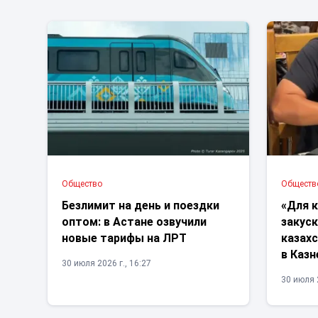
Общество
Обществ
Безлимит на день и поездки
«Для к
оптом: в Астане озвучили
закуск
новые тарифы на ЛРТ
казах
в Казн
30 июля 2026 г., 16:27
30 июля 2