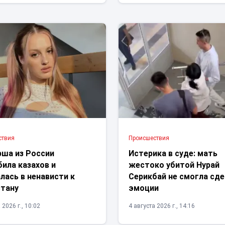
ствия
Проиcшествия
рша из России
Истерика в суде: мать
ила казахов и
жестоко убитой Нурай
лась в ненависти к
Серикбай не смогла сд
стану
эмоции
 2026 г., 10:02
4 августа 2026 г., 14:16