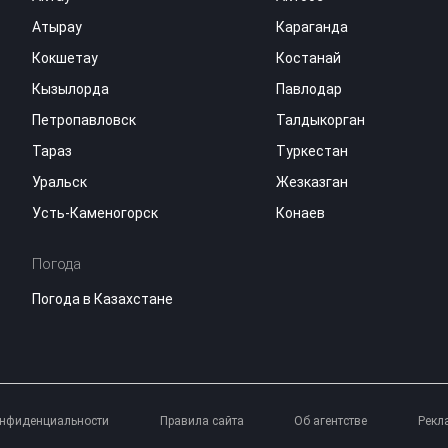
Атырау
Караганда
Кокшетау
Костанай
Кызылорда
Павлодар
Петропавловск
Талдыкорган
Тараз
Туркестан
Уральск
Жезказган
Усть-Каменогорск
Конаев
Погода
Погода в Казахстане
онфиденциальности
Правила сайта
Об агентстве
Рекл