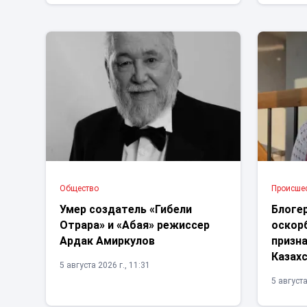
Общество
Проиcше
Умер создатель «Гибели
Блоге
Отрара» и «Абая» режиссер
оскорб
Ардак Амиркулов
призна
Казах
5 августа 2026 г., 11:31
5 августа