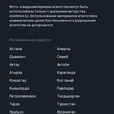
Фото- и видеоматериалы агентства могут быть
использованы только с указанием авторства
newtimes.kz. Использование материалов агентства в
коммерческих целях без письменного разрешения
агентства не допускается.
Региональные новости
Астана
Алматы
Шымкент
Семей
Актау
Актобе
Атырау
Караганда
Кокшетау
Костанай
Кызылорда
Павлодар
Петропавловск
Талдыкорган
Тараз
Туркестан
Уральск
Жезказган