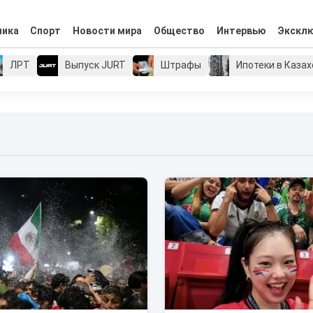
мика
Спорт
Новости мира
Общество
Интервью
Экскл
ЛРТ
Выпуск JURT
Штрафы
Ипотеки в Каза