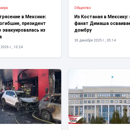
 мира
Общество
трясение в Мексике:
Из Костаная в Мексику:
погибшие, президент
фанат Димаша осваива
 эвакуировалась из
домбру
а
30 декабря 2025 г., 05:14
2026 г., 10:24