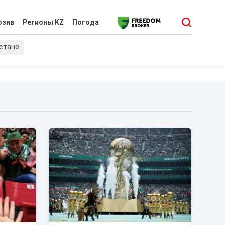
юзив
Регионы KZ
Погода
хстане