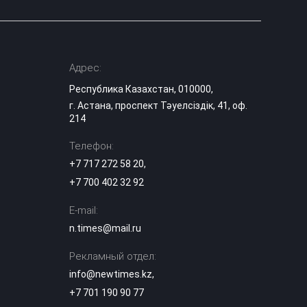
Адрес:
Республика Казахстан, 010000,
г. Астана, проспект Тәуелсіздік, 41, оф.
214
Телефон:
+7 717 272 58 20
,
+7 700 402 32 92
E-mail:
n.times@mail.ru
Рекламный отдел:
info@newtimes.kz
,
+7 701 190 90 77