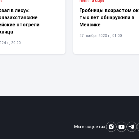
о
Новости мира
зал в лесу»:
Гробницы возрастом ок
оказахстанские
тыс лет обнаружили в
ейские отогрели
Мексике
канца
27 ноября 2023 г., 01:00
24 г., 20:20
Мы в соцсетях: