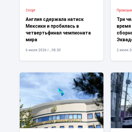
Спорт
Проиcше
Англия сдержала натиск
Три че
Мексики и пробилась в
время
четвертьфинал чемпионата
сборн
мира
Эквад
6 июля 2026 г., 08:30
2 июля 20