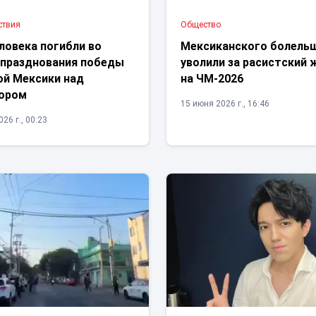
ствия
Общество
ловека погибли во
Мексиканского болель
 празднования победы
уволили за расистский 
ой Мексики над
на ЧМ-2026
ором
15 июня 2026 г., 16:46
26 г., 00:23