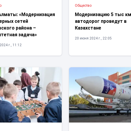
о
Общество
Алматы: «Модернизация
Модернизацию 5 тыс к
ерных сетей
автодорог проведут в
вского района –
Казахстане
итетная задача»
20 июня 2024 г., 22:05
024 г., 11:12