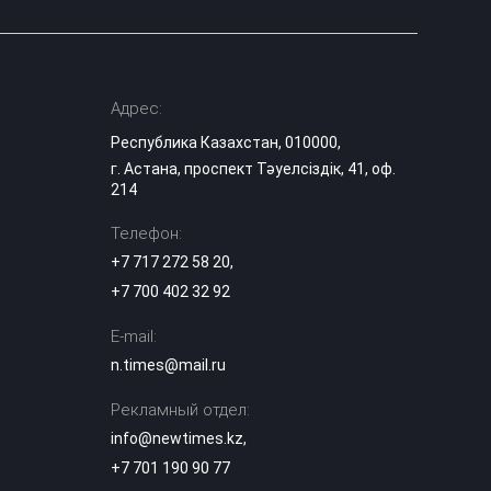
Адрес:
Республика Казахстан, 010000,
г. Астана, проспект Тәуелсіздік, 41, оф.
214
Телефон:
+7 717 272 58 20
,
+7 700 402 32 92
E-mail:
n.times@mail.ru
Рекламный отдел:
info@newtimes.kz
,
+7 701 190 90 77