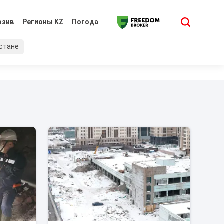
юзив
Регионы KZ
Погода
хстане