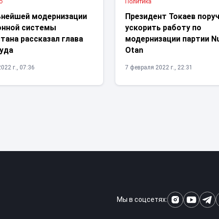
о
Политика
ьнейшей модернизации
Президент Токаев пору
онной системы
ускорить работу по
тана рассказал глава
модернизации партии N
уда
Otan
022 г., 07:36
7 февраля 2022 г., 22:31
Мы в соцсетях: