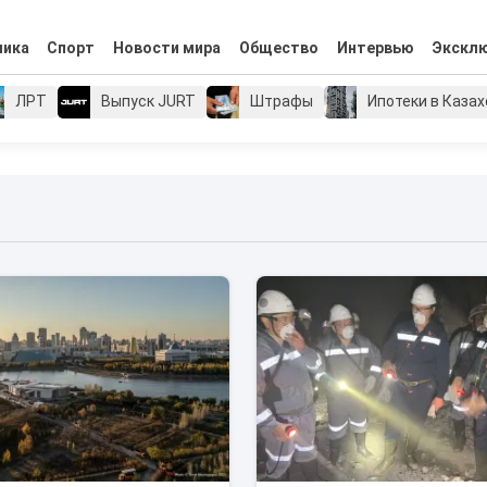
мика
Спорт
Новости мира
Общество
Интервью
Экскл
ЛРТ
Выпуск JURT
Штрафы
Ипотеки в Каза