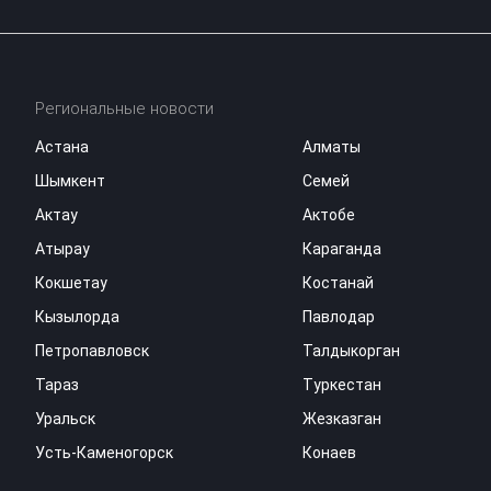
Региональные новости
Астана
Алматы
Шымкент
Семей
Актау
Актобе
Атырау
Караганда
Кокшетау
Костанай
Кызылорда
Павлодар
Петропавловск
Талдыкорган
Тараз
Туркестан
Уральск
Жезказган
Усть-Каменогорск
Конаев