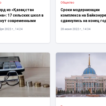
о
Общество
лрд из «Қазақстан
Сроки модернизации
а»: 17 сельских школ в
комплекса на Байконур
анут современными
сдвинулись на конец го
ря 2022 г., 14:24
28 июня 2022 г., 14:34