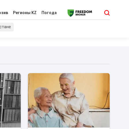
юзив
Регионы KZ
Погода
хстане