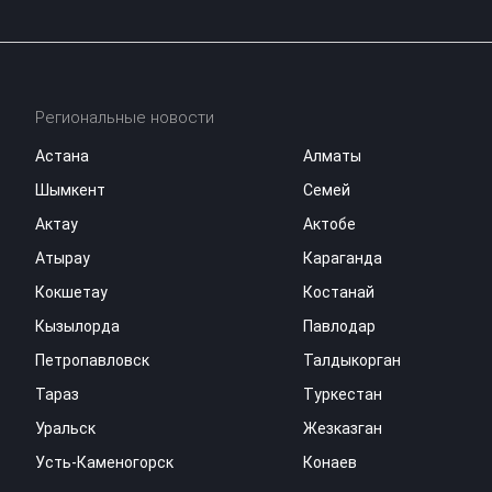
Региональные новости
Астана
Алматы
Шымкент
Семей
Актау
Актобе
Атырау
Караганда
Кокшетау
Костанай
Кызылорда
Павлодар
Петропавловск
Талдыкорган
Тараз
Туркестан
Уральск
Жезказган
Усть-Каменогорск
Конаев