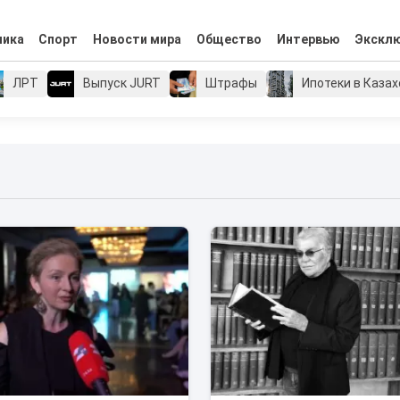
мика
Спорт
Новости мира
Общество
Интервью
Экскл
ЛРТ
Выпуск JURT
Штрафы
Ипотеки в Каза