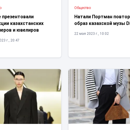
о
Общество
е презентовали
Натали Портман повто
кции казахстанских
образ казахской музы D
неров и ювелиров
22 мая 2023 г., 10:02
23 г., 20:47