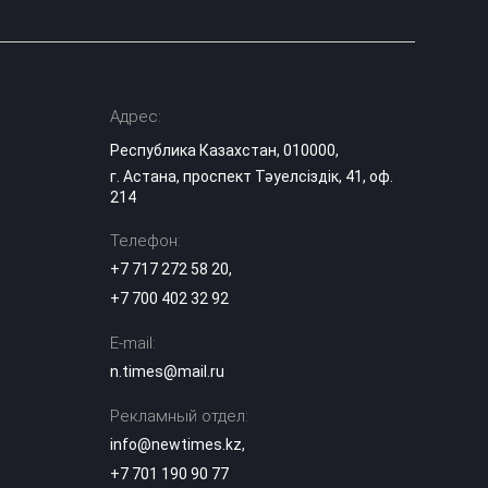
Адрес:
Республика Казахстан, 010000,
г. Астана, проспект Тәуелсіздік, 41, оф.
214
Телефон:
+7 717 272 58 20
,
+7 700 402 32 92
E-mail:
n.times@mail.ru
Рекламный отдел:
info@newtimes.kz
,
+7 701 190 90 77