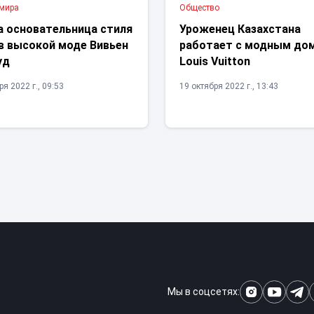
 мира
Общество
а основательница стиля
Уроженец Казахстана
 в высокой моде Вивьен
работает с модным до
уд
Louis Vuitton
я 2022 г., 09:53
19 октября 2022 г., 13:43
Мы в соцсетях: