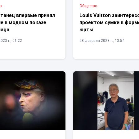
о
Общество
станец впервые принял
Louis Vuitton заинтерес
ие в модном показе
проектом сумки в форм
iaga
юрты
023 г., 01:22
28 февраля 2023 г., 13:54