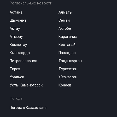
Региональные новости
Астана
Алматы
Шымкент
Семей
Актау
Актобе
Атырау
Караганда
Кокшетау
Костанай
Кызылорда
Павлодар
Петропавловск
Талдыкорган
Тараз
Туркестан
Уральск
Жезказган
Усть-Каменогорск
Конаев
Погода
Погода в Казахстане