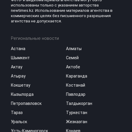
использованы только с указанием авторства
newtimes.kz. Использование материалов агентства в
коммерческих целях без письменного разрешения
агентства не допускается.
Региональные новости
Астана
Алматы
Шымкент
Семей
Актау
Актобе
Атырау
Караганда
Кокшетау
Костанай
Кызылорда
Павлодар
Петропавловск
Талдыкорган
Тараз
Туркестан
Уральск
Жезказган
Усть-Каменогорск
Конаев