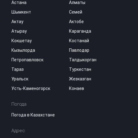
Астана
Алматы
Шымкент
Семей
Актау
Актобе
Атырау
Караганда
Кокшетау
Костанай
Кызылорда
Павлодар
Петропавловск
Талдыкорган
Тараз
Туркестан
Уральск
Жезказган
Усть-Каменогорск
Конаев
Погода
Погода в Казахстане
Адрес: