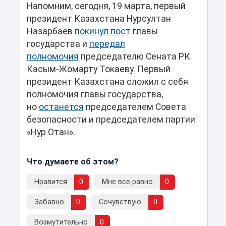
Напомним, сегодня, 19 марта, первый
президент Казахстана Нурсултан
Назарбаев
покинул пост
главы
государства и
передал
полномочия
председателю Сената РК
Касым-Жомарту Токаеву. Первый
президент Казахстана сложил с себя
полномочия главы государства,
но
останется
председателем Совета
безопасности и председателем партии
«Нур Отан».
Что думаете об этом?
Нравится
0
Мне все равно
0
Забавно
0
Сочувствую
0
Возмутительно
0