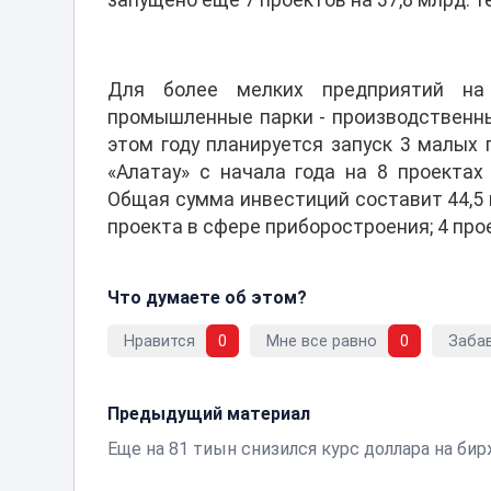
запущено еще 7 проектов на 37,8 млрд. т
Для более мелких предприятий на
промышленные парки - производственны
этом году планируется запуск 3 малых п
«Алатау» с начала года на 8 проектах
Общая сумма инвестиций составит 44,5 м
проекта в сфере приборостроения; 4 про
Что думаете об этом?
Нравится
0
Мне все равно
0
Заба
Предыдущий материал
Еще на 81 тиын снизился курс доллара на би