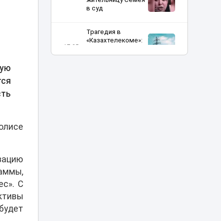
в суд
Трагедия в
«Казахтелекоме»:
17:35
два сотрудника
погибли на работе
щую
тся
Заплыв в Есиле
обернулся
сть
17:25
штрафом почти в
30 тысяч тенге
олисе
«Скорая не
проедет»:
застройка возле
домов у «Хан
17:10
зацию
Шатыра»
аммы,
возмутила
астанчан
ес». С
ективы
Об инициативах
будет
Казахстана на
мировой арене в