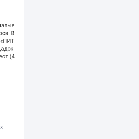
17:00
разные годы
рассказал
эксперт
малые
Эвакуация за 35
ов. В
тысяч тенге: в
З «ПИТ
Астане хотели
16:29
поднять цены и
адок.
тарифы парковки
ест (4
Алматының
Әуезов ауданында
тұрғындардың
16:27
ұсынысымен
аулалар
көркейтілді
Фейковые
заявления
мировых звезд о
16:00
Казахстане
их
заполонили
соцсети