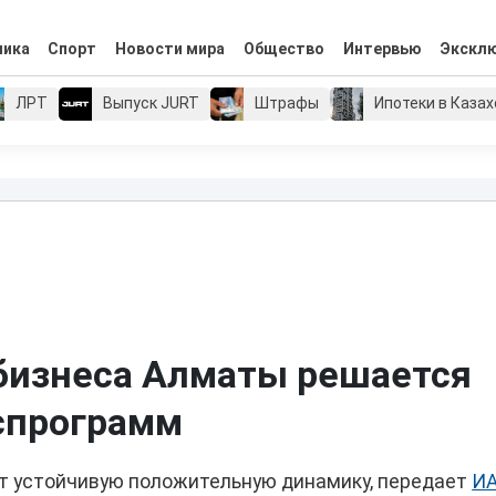
мика
Спорт
Новости мира
Общество
Интервью
Экскл
ЛРТ
Выпуск JURT
Штрафы
Ипотеки в Каза
бизнеса Алматы решается
спрограмм
т устойчивую положительную динамику, передает
И