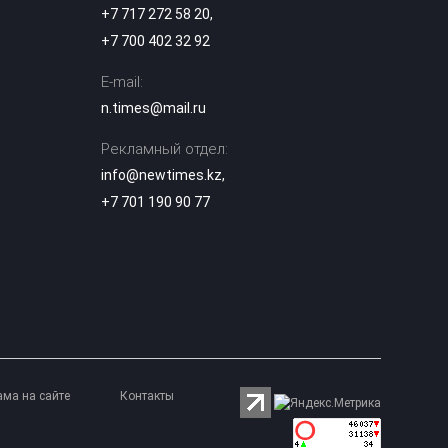
14:10
+7 717 272 58 20
,
список
поступивших
+7 700 402 32 92
E-mail:
Казахстанский
блогер Даша
n.times@mail.ru
Дошик получила
13:53
ВНЖ в России и
Рекламный отдел:
станцевала под
песню Шамана
info@newtimes.kz
,
+7 701 190 90 77
Цифровые
документы по-
новому: с 14
13:20
августа eGov
вводит кодовый
доступ
Аэротакси в небе
Астаны: сколько
будет стоить
13:00
ама на сайте
Контакты
полет над
столицей