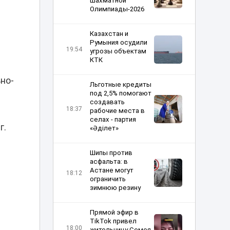
шахматной
Олимпиады-2026
Казахстан и
Румыния осудили
19:54
угрозы объектам
КТК
но-
Льготные кредиты
под 2,5% помогают
создавать
18:37
рабочие места в
селах - партия
г.
«Әділет»
Шипы против
асфальта: в
Астане могут
18:12
ограничить
зимнюю резину
Прямой эфир в
TikTok привел
18:00
жительницу Семея