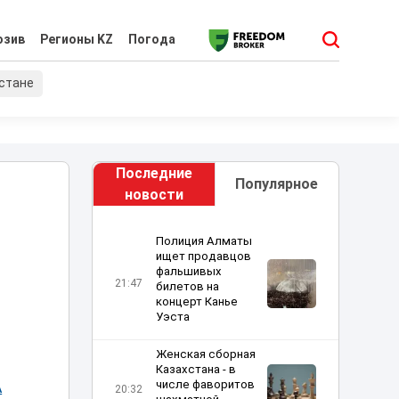
юзив
Регионы KZ
Погода
хстане
Последние
Популярное
новости
Полиция Алматы
ищет продавцов
фальшивых
21:47
билетов на
концерт Канье
Уэста
Женская сборная
Казахстана - в
числе фаворитов
А
20:32