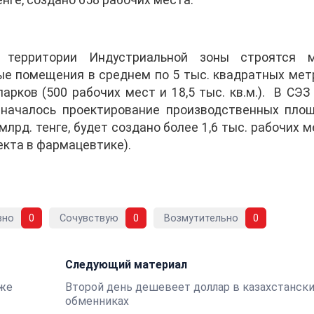
енге, создано 658 рабочих места.
 территории Индустриальной зоны строятся 
е помещения в среднем по 5 тыс. квадратных метр
арков (500 рабочих мест и 18,5 тыс. кв.м.). В СЭ
 началось проектирование производственных площ
лрд. тенге, будет создано более 1,6 тыс. рабочих м
екта в фармацевтике).
вно
0
Сочувствую
0
Возмутительно
0
Следующий материал
рже
Второй день дешевеет доллар в казахстанск
обменниках