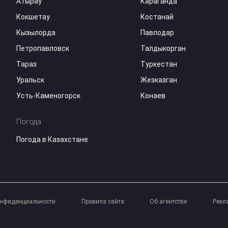
Атырау
Караганда
Кокшетау
Костанай
Кызылорда
Павлодар
Петропавловск
Талдыкорган
Тараз
Туркестан
Уральск
Жезказган
Усть-Каменогорск
Конаев
Погода
Погода в Казахстане
онфиденциальности
Правила сайта
Об агентстве
Рекл