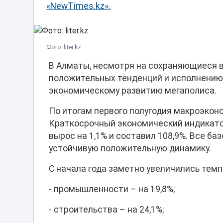
«NewTimes.kz».
Фото: liter.kz
В Алматы, несмотря на сохраняющиеся 
положительных тенденций и исполнению 
экономическому развитию мегаполиса.
По итогам первого полугодия макроэкон
Краткосрочный экономический индикатор
вырос на 1,1% и составил 108,9%. Все б
устойчивую положительную динамику.
С начала года заметно увеличились темп
- промышленности – на 19,8%;
- строительства – на 24,1%;