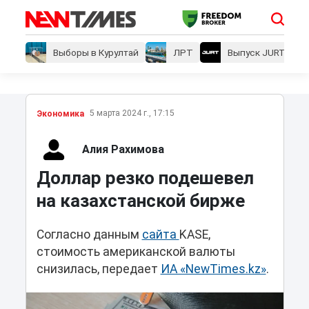
Выборы в Курултай
ЛРТ
Выпуск JURT
5 марта 2024 г., 17:15
Экономика
Алия Рахимова
Доллар резко подешевел
на казахстанской бирже
Согласно данным
сайта
KASE,
стоимость американской валюты
снизилась, передает
ИА «NewTimes.kz»
.