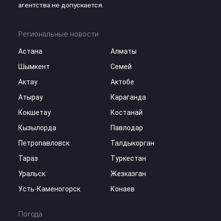
агентства не допускается.
Региональные новости
Астана
Алматы
Шымкент
Семей
Актау
Актобе
Атырау
Караганда
Кокшетау
Костанай
Кызылорда
Павлодар
Петропавловск
Талдыкорган
Тараз
Туркестан
Уральск
Жезказган
Усть-Каменогорск
Конаев
Погода