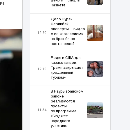
деньги – спор в
яч
Казнете
Дело Нурай
Серикбай:
эксперты — видео
12:30
с ее «согласием»
на брак было
постановкой
Роды в США для
казахстанцев:
Трамп закрывает
12:19
«родильный
туризм»
В Наурызбайском
районе
реализуются
проекты
11:54
по программе
«Бюджет
народного
участия»