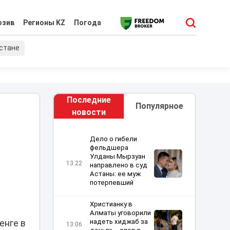
юзив
Регионы KZ
Погода
хстане
Последние
Популярное
новости
Дело о гибели
фельдшера
Улданы Мырзуан
13:22
направлено в суд
Астаны: ее муж
потерпевший
Христианку в
Алматы уговорили
надеть хиджаб за
енге в
13:06