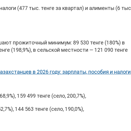
логи (477 тыс. тенге за квартал) и алименты (6 тыс
шают прожиточный минимум: 89 530 тенге (180%) в
енге (198,9%), в сельской местности — 121 090 тенге
азахстанцев в 2026 году: зарплаты, пособия и налоги
8,9%), 159 499 тенге (село, 200,7%),
,7%), 144 563 тенге (село, 190,0%),