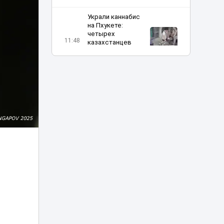
Украли каннабис
на Пхукете:
четырех
11:48
казахстанцев
задержали в
Таиланде
Миллиарды в
лужу: почему
ливневки Астаны
11:16
не спасают от
потопов и сильных
дождей
Скандал из-за тоя:
блогера из Актау
атаковали в
10:18
соцсетях
россияне из
Дагестана
Заводчане Тараза