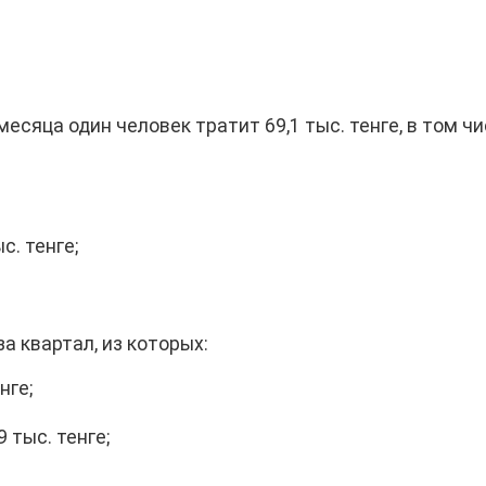
есяца один человек тратит 69,1 тыс. тенге, в том ч
с. тенге;
за квартал, из которых:
нге;
 тыс. тенге;