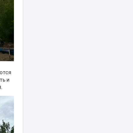
МЧС и как
действовать при
возгорании
Можно ли ходить
в школу в
хиджабе? В
16:12
Минпросвещения
дали разъяснение
Опасную горку
возле ЭКСПО, на
которую забрался
15:34
яются
мальчик, убрали в
ть и
Астане
.
В Казахстане
опубликованы
списки
15:12
обладателей
образовательных
грантов-2026
Дети работают на