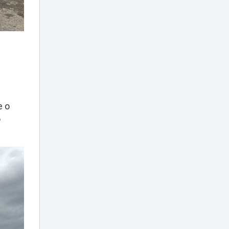
FIDE World University
13:54
Team Chess
Championship 2026
Дело о гибели
фельдшера
Улданы Мырзуан
13:22
направлено в суд
Астаны: ее муж
потерпевший
е о
Христианку в
о
Алматы уговорили
надеть хиджаб за
13:06
деньги –
казахстанцы
возмущены
Дело Нурай
Серикбай:
эксперты — видео
12:30
с ее «согласием»
на брак было
постановкой