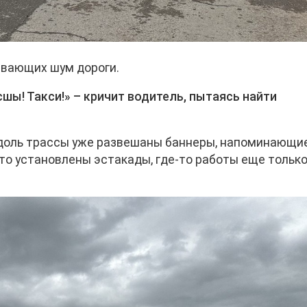
ивающих шум дороги.
сшы! Такси!» – кричит водитель, пытаясь найти
Вдоль трассы уже развешаны баннеры, напоминающи
то установлены эстакады, где-то работы еще тольк