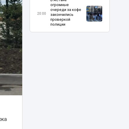
огромные
очереди за кофе
20:00
закончились
проверкой
полиции
Харли Квинн и
Человек-паук в
столице:
19:30
спецрепортаж с
Comic Con Astana
Токаев поздравил
жителей Северо-
Казахстанской
18:45
области с 90-
летием региона
Партия «Әділет»:
принцип «Закон и
порядок»
18:25
ока
обязателен для
всех