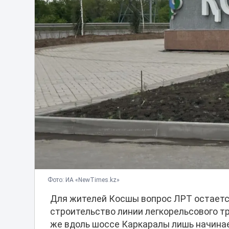
Фото: ИА «NewTimes.kz»
Для жителей Косшы вопрос ЛРТ остаетс
строительство линии легкорельсового тр
же вдоль шоссе Каркаралы лишь начинае