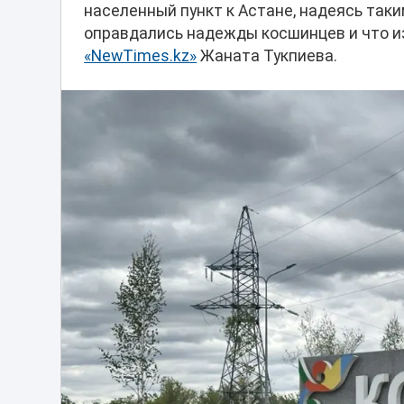
населенный пункт к Астане, надеясь так
оправдались надежды косшинцев и что из
«NewTimes.kz»
Жаната Тукпиева.