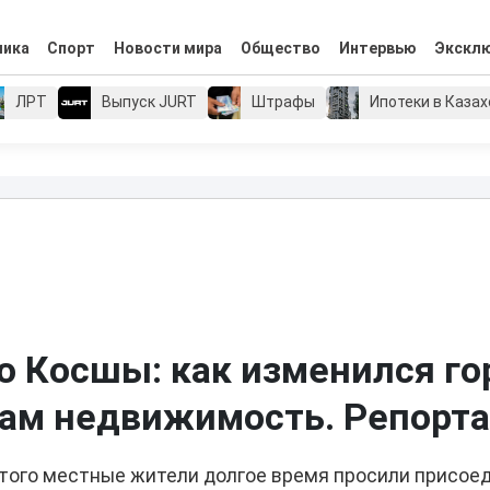
мика
Спорт
Новости мира
Общество
Интервью
Экскл
ЛРТ
Выпуск JURT
Штрафы
Ипотеки в Каза
до Косшы: как изменился го
 там недвижимость. Репорт
этого местные жители долгое время просили присое