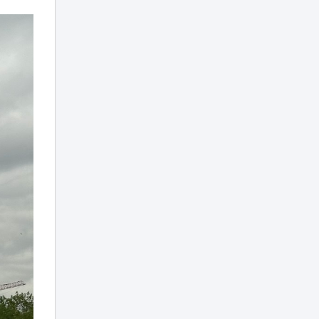
От сырья к
переработке: как
меняется
18:01
инвестиционный
профиль
Казахстана
Синоптики
предупредили о
новой волне жары
17:37
в Казахстане на
выходных
«Культ войны» или
память: в
Темиртау решили
17:04
судьбу
советского танка
Лесные пожары:
когда
подключается
16:50