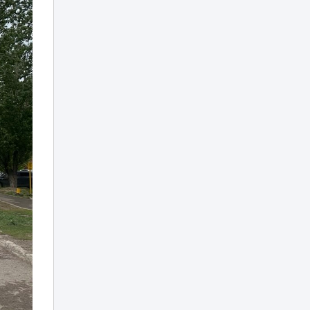
стройке в 40-
градусную жару:
14:58
скандал на
вокзале Алматы-1
Роль Казахстана
в поддержке
гуманитарных
инициатив
14:31
становится более
предметной —
эксперт
Временная или
постоянная
прописка: какая
нужна для
14:26
поступления в
школу в
Казахстане
Определились
четвертьфиналисты