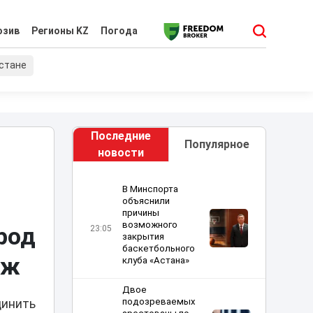
юзив
Регионы KZ
Погода
хстане
Последние
Популярное
новости
В Минспорта
объяснили
причины
возможного
род
23:05
закрытия
баскетбольного
аж
клуба «Астана»
Двое
подозреваемых
динить