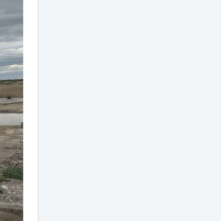
Роды в США для
казахстанцев:
Трамп закрывает
12:19
«родильный
туризм»
В Наурызбайском
районе
реализуются
проекты
11:54
по программе
«Бюджет
народного
участия»
Украли каннабис
на Пхукете:
четырех
11:48
казахстанцев
задержали в
Таиланде