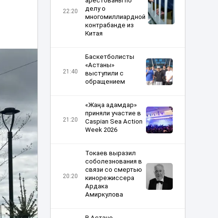
арестованы по
делу о
22:20
многомиллиардной
контрабанде из
Китая
Баскетболисты
«Астаны»
21:40
выступили с
обращением
«Жаңа адамдар»
приняли участие в
21:20
Caspian Sea Action
Week 2026
Токаев выразил
соболезнования в
связи со смертью
20:20
кинорежиссера
Ардака
Амиркулова
В Астане