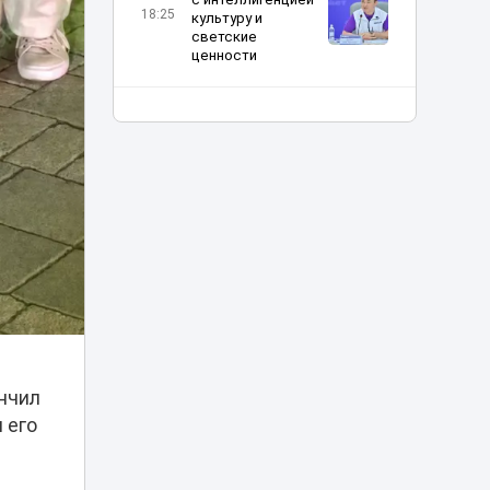
18:25
культуру и
светские
ценности
От сырья к
переработке: как
меняется
18:01
инвестиционный
профиль
Казахстана
Синоптики
предупредили о
новой волне жары
17:37
в Казахстане на
выходных
«Культ войны» или
ончил
память: в
Темиртау решили
 его
17:04
судьбу
советского танка