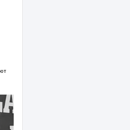
эксперты — видео
12:30
с ее «согласием»
на брак было
постановкой
Роды в США для
казахстанцев:
Трамп закрывает
12:19
«родильный
туризм»
В Наурызбайском
районе
ают
реализуются
проекты
11:54
по программе
«Бюджет
народного
участия»
Украли каннабис
на Пхукете:
четырех
11:48
казахстанцев