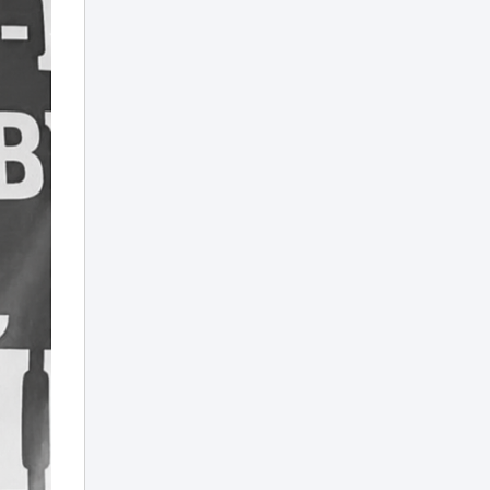
задержали в
Таиланде
Миллиарды в
лужу: почему
ливневки Астаны
11:16
не спасают от
потопов и сильных
дождей
Скандал из-за тоя:
блогера из Актау
атаковали в
10:18
соцсетях
россияне из
Дагестана
Заводчане Тараза
поддержали
10:00
инициативы партии
«Әділет»
«Своих не