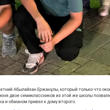
летний Абылайхан Ержанұлы, который только что ок
июня двое семиклассников из этой же школы позвали
ка и обманом привел к дому второго.