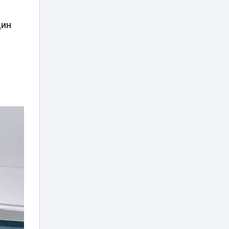
Лесные пожары:
когда
дин
подключается
16:50
МЧС и как
х
действовать при
возгорании
Можно ли ходить
в школу в
хиджабе? В
16:12
Минпросвещения
дали разъяснение
Опасную горку
возле ЭКСПО, на
которую забрался
15:34
мальчик, убрали в
Астане
В Казахстане
опубликованы
списки
15:12
обладателей