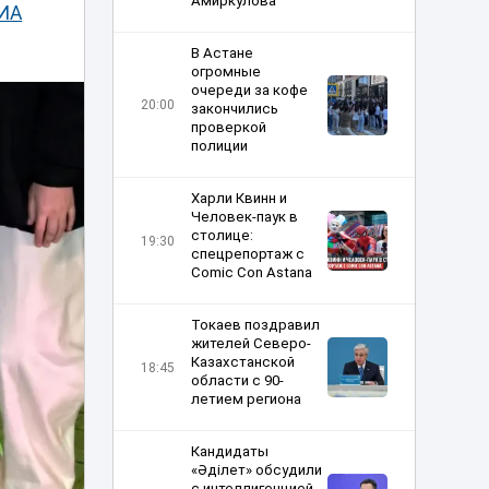
Амиркулова
ИА
В Астане
огромные
очереди за кофе
20:00
закончились
проверкой
полиции
Харли Квинн и
Человек-паук в
столице:
19:30
спецрепортаж с
Comic Con Astana
Токаев поздравил
жителей Северо-
Казахстанской
18:45
области с 90-
летием региона
Кандидаты
«Әділет» обсудили
с интеллигенцией