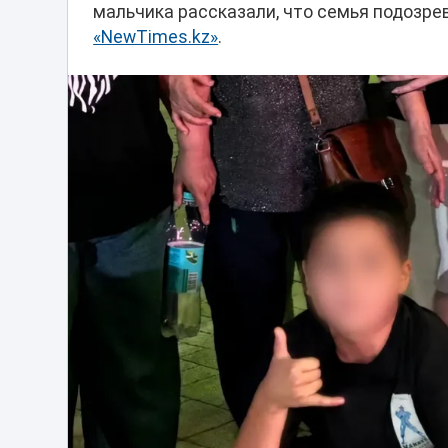
мальчика рассказали, что семья подозре
«NewTimes.kz»
.