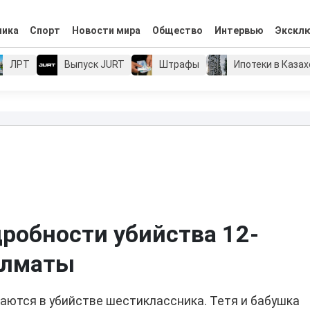
мика
Спорт
Новости мира
Общество
Интервью
Экскл
ЛРТ
Выпуск JURT
Штрафы
Ипотеки в Каза
робности убийства 12-
Алматы
аются в убийстве шестиклассника. Тетя и бабушка