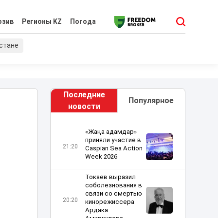
юзив
Регионы KZ
Погода
хстане
Последние
Популярное
новости
«Жаңа адамдар»
приняли участие в
21:20
Caspian Sea Action
Week 2026
Токаев выразил
соболезнования в
связи со смертью
20:20
кинорежиссера
Ардака