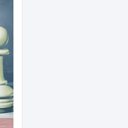
образовательных
грантов-2026
Дети работают на
стройке в 40-
градусную жару:
14:58
скандал на
вокзале Алматы-1
Роль Казахстана
в поддержке
гуманитарных
инициатив
14:31
становится более
предметной —
эксперт
Временная или
постоянная
прописка: какая
нужна для
14:26
поступления в
школу в
Казахстане