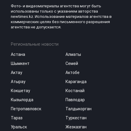
Фото- и видеоматериалы агентства могут быть
использованы только с указанием авторства
newtimes.kz. Использование материалов агентства в
коммерческих целях без письменного разрешения
агентства не допускается.
Региональные новости
Астана
Алматы
Шымкент
Семей
Актау
Актобе
Атырау
Караганда
Кокшетау
Костанай
Кызылорда
Павлодар
Петропавловск
Талдыкорган
Тараз
Туркестан
Уральск
Жезказган