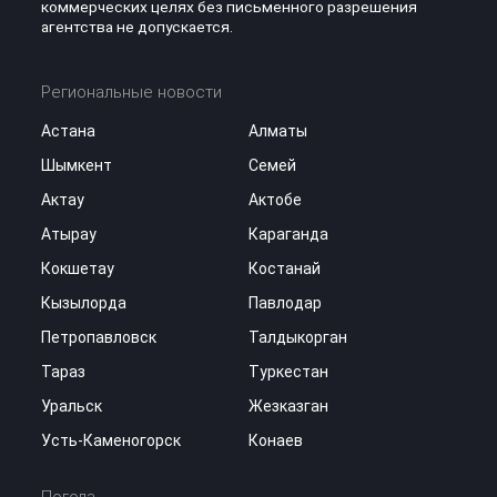
коммерческих целях без письменного разрешения
агентства не допускается.
Региональные новости
Астана
Алматы
Шымкент
Семей
Актау
Актобе
Атырау
Караганда
Кокшетау
Костанай
Кызылорда
Павлодар
Петропавловск
Талдыкорган
Тараз
Туркестан
Уральск
Жезказган
Усть-Каменогорск
Конаев
Погода