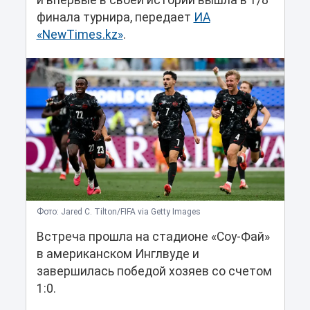
и впервые в своей истории вышла в 1/8
финала турнира, передает
ИА
«NewTimes.kz»
.
Фото: Jared C. Tilton/FIFA via Getty Images
Встреча прошла на стадионе «Соу-Фай»
в американском Инглвуде и
завершилась победой хозяев со счетом
1:0.