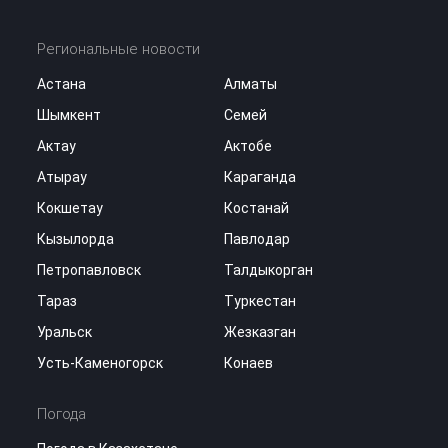
Региональные новости
Астана
Алматы
Шымкент
Семей
Актау
Актобе
Атырау
Караганда
Кокшетау
Костанай
Кызылорда
Павлодар
Петропавловск
Талдыкорган
Тараз
Туркестан
Уральск
Жезказган
Усть-Каменогорск
Конаев
Погода