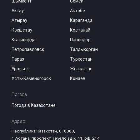
Шымкент
Семей
Актау
Актобе
Атырау
Караганда
Кокшетау
Костанай
Кызылорда
Павлодар
Петропавловск
Талдыкорган
Тараз
Туркестан
Уральск
Жезказган
Усть-Каменогорск
Конаев
Погода
Погода в Казахстане
Адрес:
Республика Казахстан, 010000,
г. Астана, проспект Тәуелсіздік, 41, оф. 214