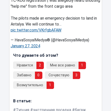
TC-RDG registration | Was allegedly heard shouting
"help me" from the front cargo area
The pilots made an emergency decision to land in
Antalya. We will continue to…
pic.twitter.com/VKrfgbAFAW
— HavaSosyalMedya® (@HavaSosyalMedya)
January 27, 2024
Что думаете об этом?
Нравится
2
Мне все равно
1
Забавно
0
Сочувствую
3
Возмутительно
1
В статье:
Турция
экстренная посадка
багаж