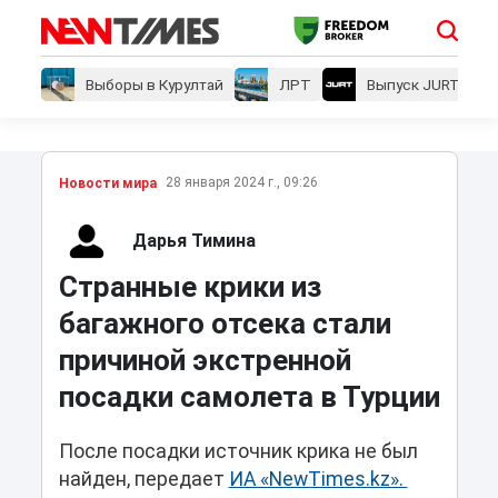
Выборы в Курултай
ЛРТ
Выпуск JURT
28 января 2024 г., 09:26
Новости мира
Дарья Тимина
Странные крики из
багажного отсека стали
причиной экстренной
посадки самолета в Турции
После посадки источник крика не был
найден, передает
ИА «NewTimes.kz».