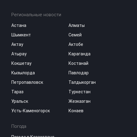
Региональные новости
Астана
Алматы
Шымкент
Семей
Актау
Актобе
Атырау
Караганда
Кокшетау
Костанай
Кызылорда
Павлодар
Петропавловск
Талдыкорган
Тараз
Туркестан
Уральск
Жезказган
Усть-Каменогорск
Конаев
Погода
Погода в Казахстане