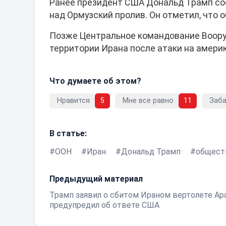
Ранее президент США Дональд Трамп соо
над Ормузский пролив. Он отметил, что 
Позже Центральное командование Воору
территории Ирана после атаки на амери
Что думаете об этом?
Нравится
5
Мне все равно
11
Заб
В статье:
ООН
Иран
Дональд Трамп
общест
Предыдущий материал
Трамп заявил о сбитом Ираном вертолете Ap
предупредил об ответе США