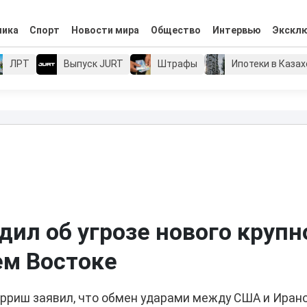
мика
Спорт
Новости мира
Общество
Интервью
Экскл
ЛРТ
Выпуск JURT
Штрафы
Ипотеки в Каза
ил об угрозе нового крупн
ем Востоке
ерриш заявил, что обмен ударами между США и Иран