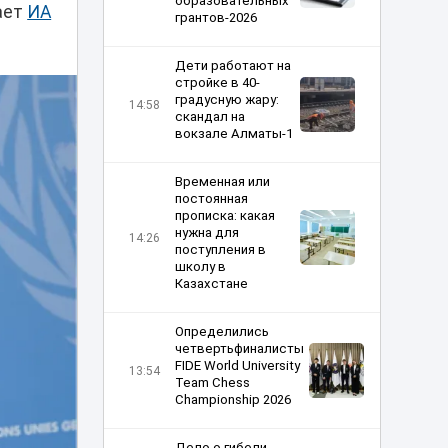
образовательных
ает
ИА
грантов-2026
Дети работают на
стройке в 40-
градусную жару:
14:58
скандал на
вокзале Алматы-1
Временная или
постоянная
прописка: какая
нужна для
14:26
поступления в
школу в
Казахстане
Определились
четвертьфиналисты
FIDE World University
13:54
Team Chess
Championship 2026
Дело о гибели