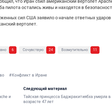
бщил, что Иран сбил американский вертолет Apach
оба пилота остались живы и находятся в безопасност
женных сил США заявило о начале ответных ударов
канский вертолет.
авно
6
Сочувствую
24
Возмутительно
11
во
Конфликт в Иране
Следующий материал
ache и
Тайская принцесса Баджракитиябха умерла в
возрасте 47 лет