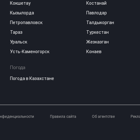
Кокшетау
Костанай
Кызылорда
Павлодар
Петропавловск
Талдыкорган
Тараз
Туркестан
Уральск
Жезказган
Усть-Каменогорск
Конаев
Погода
Погода в Казахстане
онфиденциальности
Правила сайта
Об агентстве
Рекл