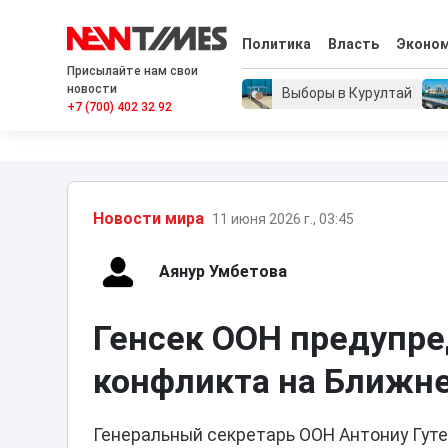
Политика
Власть
Эконо
Присылайте нам свои
новости
Выборы в Курултай
+7 (700) 402 32 92
Новости мира
11 июня 2026 г., 03:45
Аянур Умбетова
Генсек ООН предупред
конфликта на Ближн
Генеральный секретарь ООН Антониу Гут