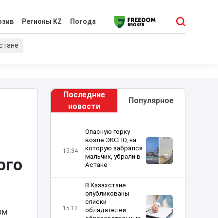
юзив
Регионы KZ
Погода
хстане
Последние
Популярное
новости
Опасную горку
возле ЭКСПО, на
которую забрался
15:34
мальчик, убрали в
ого
Астане
В Казахстане
опубликованы
списки
15:12
обладателей
ом