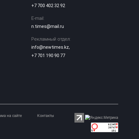
появится у всех
08:37
+7 700 402 32 92
работников
Казахстана с 25
августа
E-mail:
n.times@mail.ru
Известного
казахстанского
Рекламный отдел:
блогера
07:21
info@newtimes.kz
,
арестовали на 10
суток за видео в
+7 701 190 90 77
TikTok
Фотограф
накачивал
молодых
06:08
моделей
наркотиками и
насиловал их
В Атырау
ама на сайте
Контакты
возбудили дело
после
издевательств
03:36
над годовалым