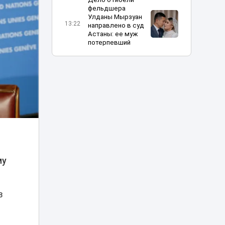
фельдшера
Улданы Мырзуан
13:22
направлено в суд
Астаны: ее муж
потерпевший
Христианку в
Алматы уговорили
надеть хиджаб за
13:06
деньги –
казахстанцы
возмущены
Дело Нурай
Серикбай:
эксперты — видео
12:30
с ее «согласием»
му
на брак было
постановкой
в
Роды в США для
казахстанцев:
Трамп закрывает
12:19