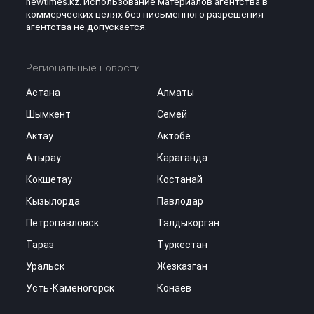
newtimes.kz. Использование материалов агентства в
коммерческих целях без письменного разрешения
агентства не допускается.
Региональные новости
Астана
Алматы
Шымкент
Семей
Актау
Актобе
Атырау
Караганда
Кокшетау
Костанай
Кызылорда
Павлодар
Петропавловск
Талдыкорган
Тараз
Туркестан
Уральск
Жезказган
Усть-Каменогорск
Конаев