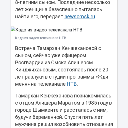
8-летним сыном. Последние несколько
лет женщина безуспешно пыталась
найти его, передает
newsomsk.ru
.
Кадр из видео телеканала НТВ
Встреча Тамархан Кенжехановой с
сыном, сейчас уже офицером
Росгвардии из Омска Алишером
Кинджихановым, состоялась после 20
лет разлуки в студии программы «Жди
меня» на телеканале
НТВ
.
Тамархан Кенжеханова познакомилась
с отцом Алишера Маратом в 1985 году в
городе Шымкенте и рассталась с ним,
будучи беременной. Спустя пять лет
мужчина решил возобновить отношения