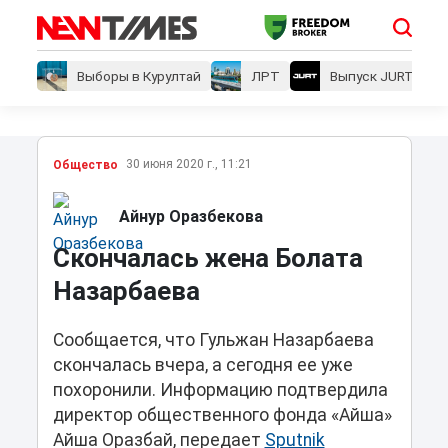
Выборы в Курултай
ЛРТ
Выпуск JURT
30 июня 2020 г., 11:21
Общество
Айнур Оразбекова
Скончалась жена Болата
Назарбаева
Cообщается, что Гульжан Назарбаева
скончалась вчера, а сегодня ее уже
похоронили. Информацию подтвердила
директор общественного фонда «Айша»
Айша Оразбай, передает
Sputnik