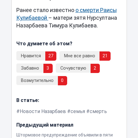
Ранее стало известно
о смерти Раисы
Кулибаевой
– матери зятя Нурсултана
Назарбаева Тимура Кулибаева.
Что думаете об этом?
Нравится
27
Мне все равно
21
Забавно
3
Сочувствую
2
Возмутительно
0
В статье:
Новости Назарбаев
семья
смерть
Предыдущий материал
Штормовое предупреждение объявили в пяти