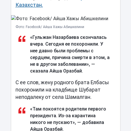
Казахстан.
Фото: Facebook/ Айша Хажы Абишкелини
«
Гульжан Назарбаева скончалась
вчера. Сегодня ее похоронили. У
нее давно были проблемы с
сердцем, причина смерти в этом, а
не в другом заболевании»,
—
сказала Айша Оразбай.
С ее слов, жену родного брата Елбасы
похоронили на кладбище Шубарат
неподалеку от села Шамалган.
«Там покоятся родители первого
президента. Из-за карантина
никого не пускают»,
—
добавила
Айша Оразбай.