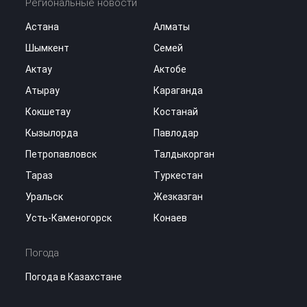
Региональные новости
Астана
Алматы
Шымкент
Семей
Актау
Актобе
Атырау
Караганда
Кокшетау
Костанай
Кызылорда
Павлодар
Петропавловск
Талдыкорган
Тараз
Туркестан
Уральск
Жезказган
Усть-Каменогорск
Конаев
Погода
Погода в Казахстане