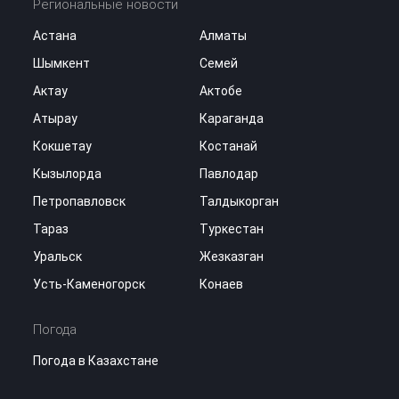
Региональные новости
Астана
Алматы
Шымкент
Семей
Актау
Актобе
Атырау
Караганда
Кокшетау
Костанай
Кызылорда
Павлодар
Петропавловск
Талдыкорган
Тараз
Туркестан
Уральск
Жезказган
Усть-Каменогорск
Конаев
Погода
Погода в Казахстане