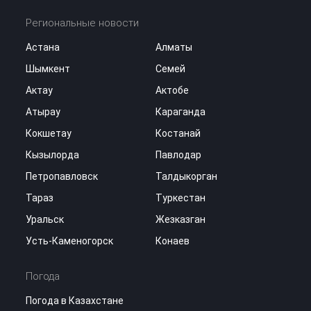
Региональные новости
Астана
Алматы
Шымкент
Семей
Актау
Актобе
Атырау
Караганда
Кокшетау
Костанай
Кызылорда
Павлодар
Петропавловск
Талдыкорган
Тараз
Туркестан
Уральск
Жезказган
Усть-Каменогорск
Конаев
Погода
Погода в Казахстане