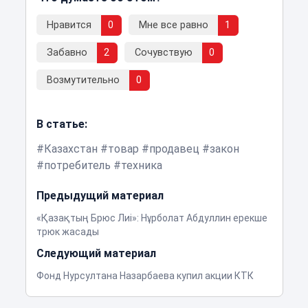
Нравится
0
Мне все равно
1
Забавно
2
Сочувствую
0
Возмутительно
0
В статье:
Казахстан
товар
продавец
закон
потребитель
техника
Предыдущий материал
«Қазақтың Брюс Лиі»: Нұрболат Абдуллин ерекше
трюк жасады
Следующий материал
Фонд Нурсултана Назарбаева купил акции КТК