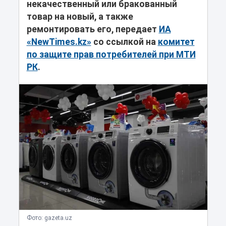
некачественный или бракованный
товар на новый, а также
ремонтировать его, передает
ИА
«NewTimes.kz»
со ссылкой на
комитет
по защите прав потребителей при МТИ
РК
.
Фото: gazeta.uz