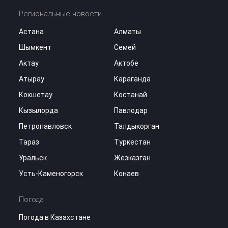
Региональные новости
Астана
Алматы
Шымкент
Семей
Актау
Актобе
Атырау
Караганда
Кокшетау
Костанай
Кызылорда
Павлодар
Петропавловск
Талдыкорган
Тараз
Туркестан
Уральск
Жезказган
Усть-Каменогорск
Конаев
Погода
Погода в Казахстане