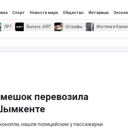
мика
Спорт
Новости мира
Общество
Интервью
Экскл
ЛРТ
Выпуск JURT
Штрафы
Ипотеки в Каза
 мешок перевозила
 Шымкенте
конопли, нашли полицейские у пассажирки