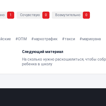
вно
1
Сочувствую
0
Возмутительно
0
ейские
ОПМ
наркотрафик
такси
марихуана
Следующий материал
На сколько нужно раскошелиться, чтобы соб
ребенка в школу