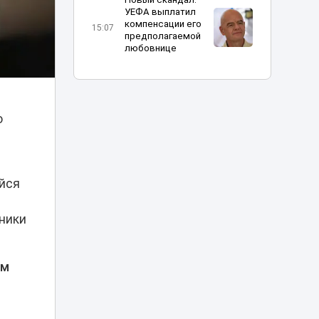
УЕФА выплатил
компенсации его
15:07
предполагаемой
любовнице
Нашла сумку с
золотом на 3,4
млн тенге:
14:56
о
жительнице
Кокшетау грозит
наказание
«Человек-паук:
ийся
Новый день» в
Казахстане
13:16
установил рекорд
ники
по кассовым
сборам
ом
В Алматы
определили
получателей
12:04
госгрантов