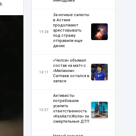
Минздрава
а.
За ночные салюты
в Астане
продолжают
арестовывать:
19:38
под стражу
отправили еще
двоих
«Челси» объявил
состав на матч с
«Миланом»:
18:11
Сатпаев остался в
запасе
Активисты
потребовали
усилить
16:57
ответственность
«КазАвтоЖола» за
смертельные ДТП
Новый скандал: