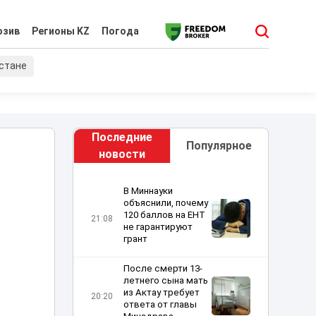
юзив
Регионы KZ
Погода
хстане
Последние
Популярное
новости
В Миннауки
объяснили, почему
120 баллов на ЕНТ
21:08
не гарантируют
грант
После смерти 13-
летнего сына мать
из Актау требует
20:20
ответа от главы