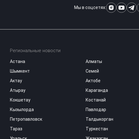
Мы в соцсетях:
Региональные новости
Астана
Алматы
Шымкент
Семей
Актау
Актобе
Атырау
Караганда
Кокшетау
Костанай
Кызылорда
Павлодар
Петропавловск
Талдыкорган
Тараз
Туркестан
Уральск
Жезказган