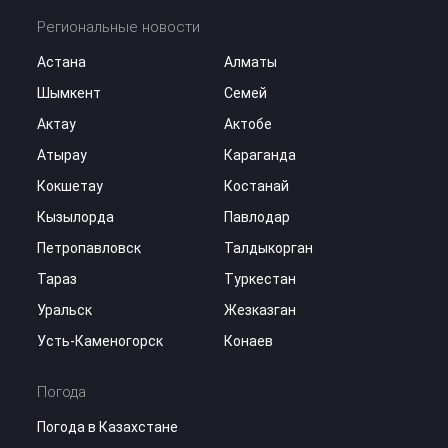
Региональные новости
Астана
Алматы
Шымкент
Семей
Актау
Актобе
Атырау
Караганда
Кокшетау
Костанай
Кызылорда
Павлодар
Петропавловск
Талдыкорган
Тараз
Туркестан
Уральск
Жезказган
Усть-Каменогорск
Конаев
Погода
Погода в Казахстане