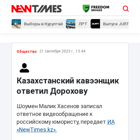
Выборы в Курултай
ЛРТ
Выпуск JURT
21 сентября 2023 г., 13:44
Общество
Казахстанский кавээнщик
ответил Дорохову
Шоумен Малик Хасенов записал
ответное видеообращение к
российскому юмористу, передает
ИА
«NewTimes.kz».