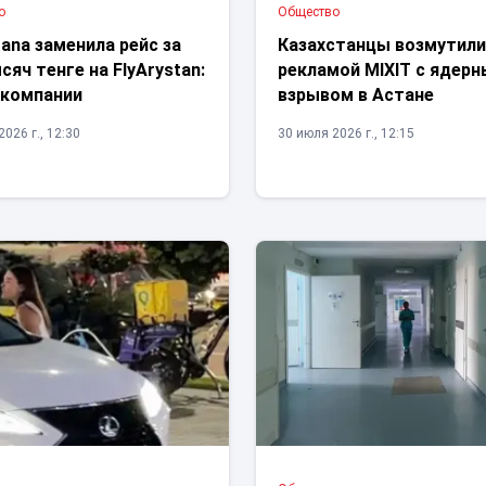
о
Общество
tana заменила рейс за
Казахстанцы возмутил
сяч тенге на FlyArystan:
рекламой MIXIT с ядер
 компании
взрывом в Астане
026 г., 12:30
30 июля 2026 г., 12:15