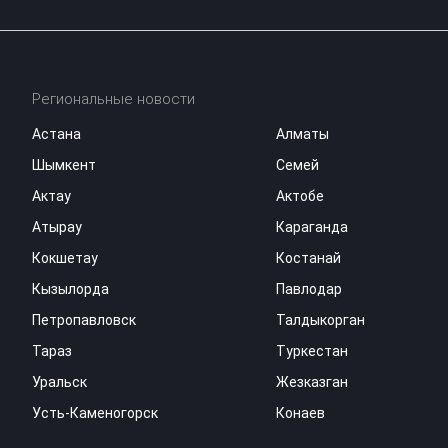
Региональные новости
Астана
Алматы
Шымкент
Семей
Актау
Актобе
Атырау
Караганда
Кокшетау
Костанай
Кызылорда
Павлодар
Петропавловск
Талдыкорган
Тараз
Туркестан
Уральск
Жезказган
Усть-Каменогорск
Конаев