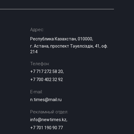
Адрес:
Республика Казахстан, 010000,
г. Астана, проспект Тәуелсіздік, 41, оф.
214
Телефон:
+7 717 272 58 20
,
+7 700 402 32 92
E-mail:
n.times@mail.ru
Рекламный отдел:
info@newtimes.kz
,
+7 701 190 90 77