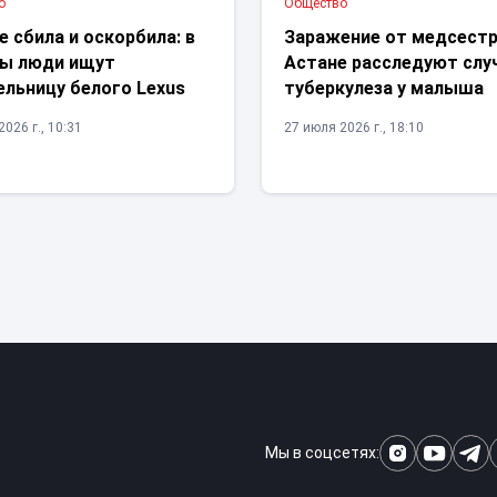
о
Общество
е сбила и оскорбила: в
Заражение от медсест
ы люди ищут
Астане расследуют слу
ельницу белого Lexus
туберкулеза у малыша
026 г., 10:31
27 июля 2026 г., 18:10
Мы в соцсетях: