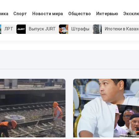
мика
Спорт
Новости мира
Общество
Интервью
Экскл
ЛРТ
Выпуск JURT
Штрафы
Ипотеки в Каза