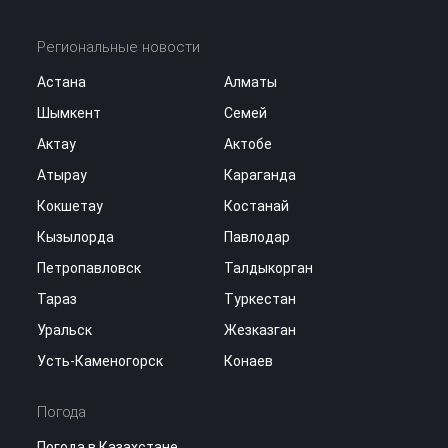
Региональные новости
Астана
Алматы
Шымкент
Семей
Актау
Актобе
Атырау
Караганда
Кокшетау
Костанай
Кызылорда
Павлодар
Петропавловск
Талдыкорган
Тараз
Туркестан
Уральск
Жезказган
Усть-Каменогорск
Конаев
Погода
Погода в Казахстане