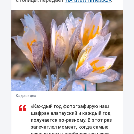
столицы, передает
ИА «NewTimes.kz»
.
Кадр видео
«Каждый год фотографирую наш
шафран алатауский и каждый год
получается по-разному. В этот раз
запечатлел момент, когда самые
первые цветы пробиваются через