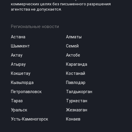
коммерческих целях без письменного разрешения
агентства не допускается.
Региональные новости
Астана
Алматы
Шымкент
Семей
Актау
Актобе
Атырау
Караганда
Кокшетау
Костанай
Кызылорда
Павлодар
Петропавловск
Талдыкорган
Тараз
Туркестан
Уральск
Жезказган
Усть-Каменогорск
Конаев