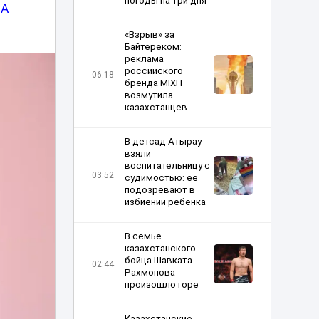
погоды на три дня
ИА
«Взрыв» за
Байтереком:
реклама
российского
06:18
бренда MIXIT
возмутила
казахстанцев
В детсад Атырау
взяли
воспитательницу с
03:52
судимостью: ее
подозревают в
избиении ребенка
В семье
казахстанского
бойца Шавката
02:44
Рахмонова
произошло горе
Казахстанские