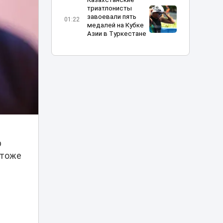
триатлонисты
завоевали пять
01:22
медалей на Кубке
Азии в Туркестане
Невеста
нарастила
ресницы и едва не
00:34
лишилась
свадьбы из-за
сильной аллергии
Пассажир
попытался
открыть
р
23:45
аварийный выход
 тоже
самолета во
время полета
Медосмотры
школьников
изменят в
21:18
Казахстане: что