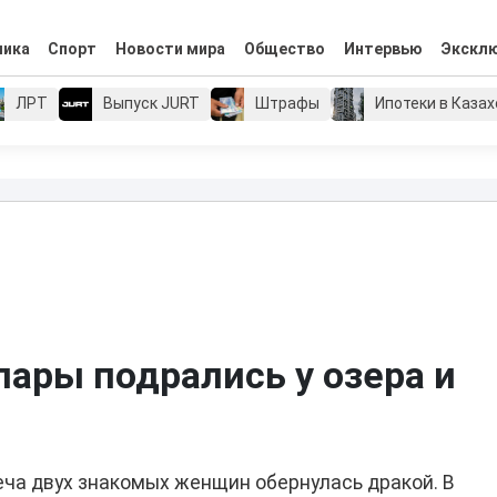
мика
Спорт
Новости мира
Общество
Интервью
Экскл
ЛРТ
Выпуск JURT
Штрафы
Ипотеки в Каза
пары подрались у озера и
ча двух знакомых женщин обернулась дракой. В