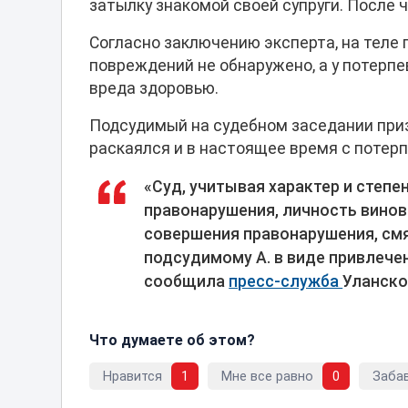
затылку знакомой своей супруги. После 
Согласно заключению эксперта, на тел
повреждений не обнаружено, а у потерп
вреда здоровью.
Подсудимый на судебном заседании приз
раскаялся и в настоящее время с потер
«Суд, учитывая характер и степ
правонарушения, личность виновн
совершения правонарушения, см
подсудимому А. в виде привлече
сообщила
пресс-служба
Уланско
Что думаете об этом?
Нравится
1
Мне все равно
0
Заба