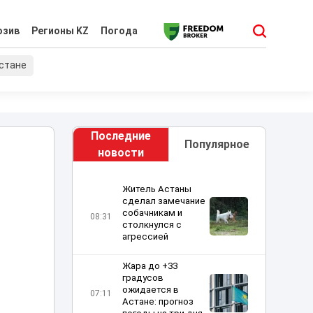
юзив
Регионы KZ
Погода
хстане
Последние
Популярное
новости
Житель Астаны
сделал замечание
собачникам и
08:31
столкнулся с
агрессией
Жара до +33
градусов
ожидается в
07:11
Астане: прогноз