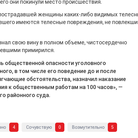
чего они покинули место происшествия.
е пострадавшей женщины каких-либо видимых телес
евшего имеются телесные повреждения, не повлекши
нал свою вину в полном объеме, чистосердечно
певшими примирился.
ень общественной опасности уголовного
ого, в том числе его поведение до и после
ягчающие обстоятельства, назначил наказание
ния к общественным работам на 100 часов», —
го районного суда.
вно
4
Сочувствую
0
Возмутительно
5