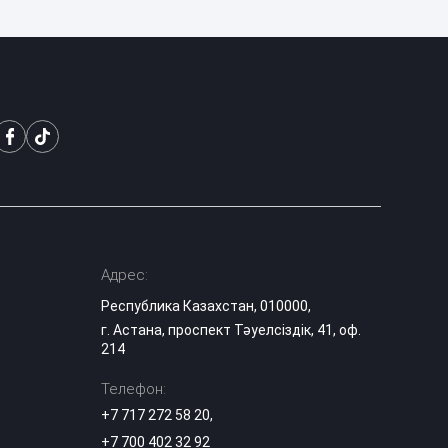
профиль
Казахстана
Синоптики
предупредили о
новой волне жары
17:37
в Казахстане на
выходных
«Культ войны» или
память: в
Темиртау решили
17:04
судьбу
советского танка
Адрес:
Лесные пожары:
Республика Казахстан, 010000,
когда
г. Астана, проспект Тәуелсіздік, 41, оф.
подключается
16:50
214
МЧС и как
действовать при
возгорании
Телефон:
+7 717 272 58 20
,
Можно ли ходить
+7 700 402 32 92
в школу в