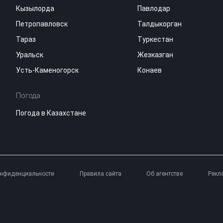
Кызылорда
Павлодар
Петропавловск
Талдыкорган
Тараз
Туркестан
Уральск
Жезказган
Усть-Каменогорск
Конаев
Погода
Погода в Казахстане
онфиденциальности
Правила сайта
Об агентстве
Рекл