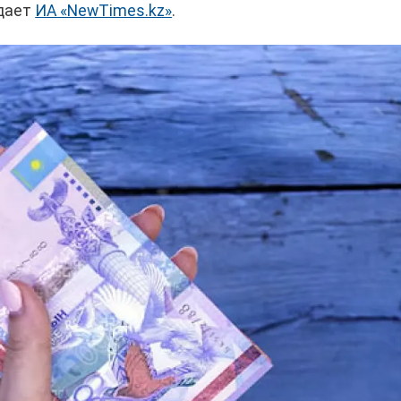
едает
ИА «NewTimes.kz»
.