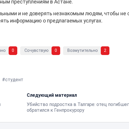
ным преступлениям в Астане.
ьными и не доверять незнакомым людям, чтобы не 
ять информацию о предлагаемых услугах.
вно
0
Сочувствую
0
Возмутительно
2
студент
Следующий материал
я
Убийство подростка в Талгаре: отец погибше
обратился к Генпрокурору