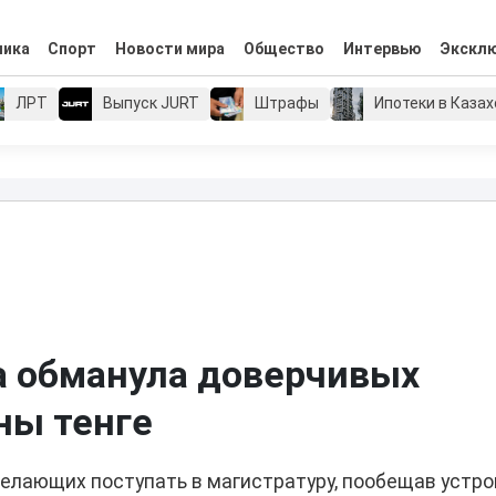
мика
Спорт
Новости мира
Общество
Интервью
Экскл
ЛРТ
Выпуск JURT
Штрафы
Ипотеки в Каза
а обманула доверчивых
ны тенге
желающих поступать в магистратуру, пообещав устро