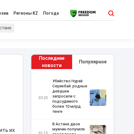
юзив
Регионы KZ
Погода
хстане
Последние
Популярное
новости
Убийство Нурай
Серикбай: родные
девушки
запросили с
03:25
подсудимого
более 10 млрд
тенге
В Астане двое
мужчин получили
ить их
01:15