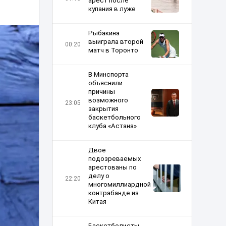
арест после
купания в луже
Рыбакина
выиграла второй
00:20
матч в Торонто
В Минспорта
объяснили
причины
возможного
23:05
закрытия
баскетбольного
клуба «Астана»
Двое
подозреваемых
арестованы по
делу о
22:20
многомиллиардной
контрабанде из
Китая
Баскетболисты