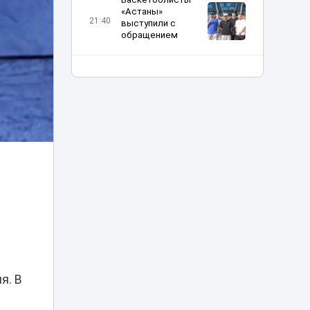
«Астаны»
21:40
выступили с
обращением
«Жаңа адамдар»
приняли участие в
21:20
Caspian Sea Action
Week 2026
Токаев выразил
соболезнования в
связи со смертью
20:20
кинорежиссера
Ардака
Амиркулова
В Астане
а
огромные
очереди в
кофейню
20:00
обернулись
я. В
проверкой
полиции