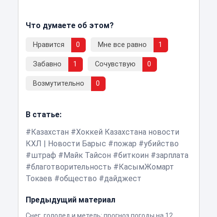
Что думаете об этом?
Нравится
0
Мне все равно
1
Забавно
1
Сочувствую
0
Возмутительно
0
В статье:
Казахстан
Хоккей Казахстана новости
КХЛ | Новости Барыс
пожар
убийство
штраф
Майк Тайсон
биткоин
зарплата
благотворительность
КасымЖомарт
Токаев
общество
дайджест
Предыдущий материал
Снег, гололед и метель: прогноз погоды на 12