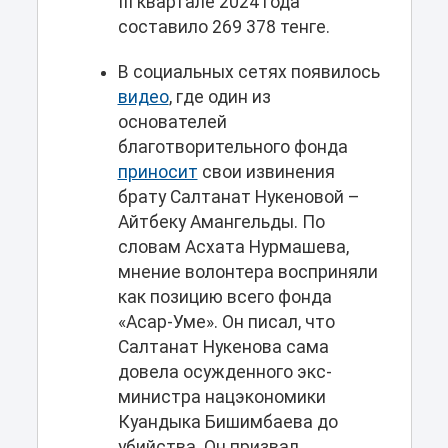
III квартале 2024 года
составило 269 378 тенге.
В социальных сетях появилось
видео
, где один из
основателей
благотворительного фонда
приносит
свои извинения
брату Салтанат Нукеновой –
Айтбеку Амангельды. По
словам Асхата Нурмашева,
мнение волонтера восприняли
как позицию всего фонда
«Асар-Уме». Он писал, что
Салтанат Нукенова сама
довела осужденного экс-
министра нацэкономики
Куандыка Бишимбаева до
убийства. Он призвал