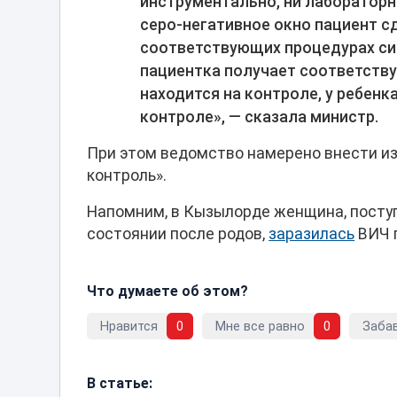
инструментально, ни лабораторн
серо-негативное окно пациент сд
соответствующих процедурах си
пациентка получает соответств
находится на контроле, у ребенк
контроле», — сказала министр.
При этом ведомство намерено внести из
контроль».
Напомним, в Кызылорде женщина, посту
состоянии после родов,
заразилась
ВИЧ п
Что думаете об этом?
Нравится
0
Мне все равно
0
Заба
В статье: