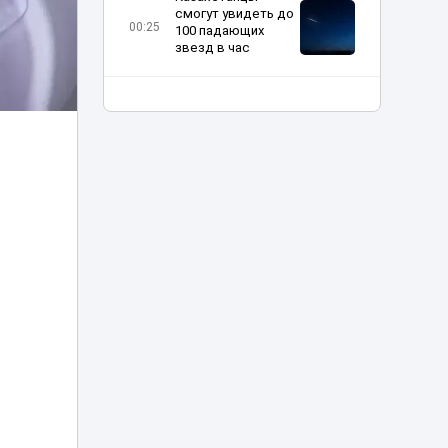
смогут увидеть до
00:25
100 падающих
звезд в час
Кредиты на
миллиарды: в
Казахстане
23:20
вынесли приговор
крупной ОПГ
Мужчина устроил
конную прогулку в
22:05
центре Астаны
Фото тигра,
напугавшее
жителей
21:05
Казахстана,
оказалось фейком
Юные
шахматисты
Казахстана