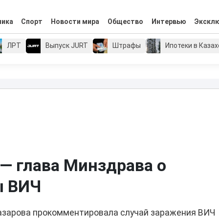
мика
Спорт
Новости мира
Общество
Интервью
Экскл
ЛРТ
Выпуск JURT
Штрафы
Ипотеки в Каза
— глава Минздрава о
ы ВИЧ
азарова прокомментировала случай заражения ВИЧ