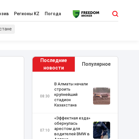
юзив
Регионы KZ
Погода
хстане
Последние
Популярное
новости
В Алматы начали
строить
крупнейший
08:30
стадион
Казахстана
«Эффектная езда»
обернулась
арестом для
07:10
водителей BMW в