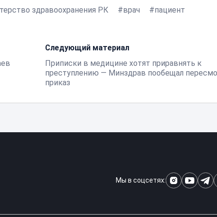
терство здравоохранения РК
врач
пациент
Следующий материал
аев
Приписки в медицине хотят приравнять к
преступлению — Минздрав пообещал пересм
приказ
Мы в соцсетях: