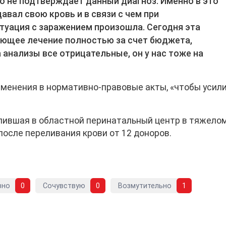
о не подтверждает данный диагноз. Именно в это
авал свою кровь и в связи с чем при
туация с заражением произошла. Сегодня эта
ующее лечение полностью за счет бюджета,
а анализы все отрицательные, он у нас тоже на
менения в нормативно-правовые акты, «чтобы усил
пившая в областной перинатальный центр в тяжело
осле переливания крови от 12 доноров.
вно
0
Сочувствую
0
Возмутительно
1