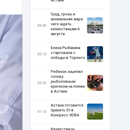
Астане
Град, грозы и
аномальная жара:
чего ждать
06:00
казахстанцам 6
августа
Елена Рыбакина
стартовала c
05:10
победы в Торонто
Ребенок зацепил
голову
рыболовным
03:20
крючком на пляже
в Астане
Астана готовится
принять 51-й
01:10
Конгресс УЕФА
Казахстанцы