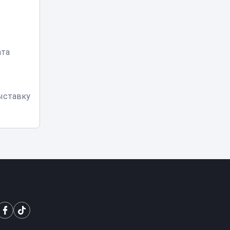
подключается
16:50
МЧС и как
действовать при
возгорании
Можно ли ходить
ата
в школу в
хиджабе? В
16:12
Минпросвещения
дали разъяснение
ыставку
Опасную горку
возле ЭКСПО, на
которую забрался
15:34
мальчик, убрали в
Астане
В Казахстане
опубликованы
списки
15:12
обладателей
образовательных
грантов-2026