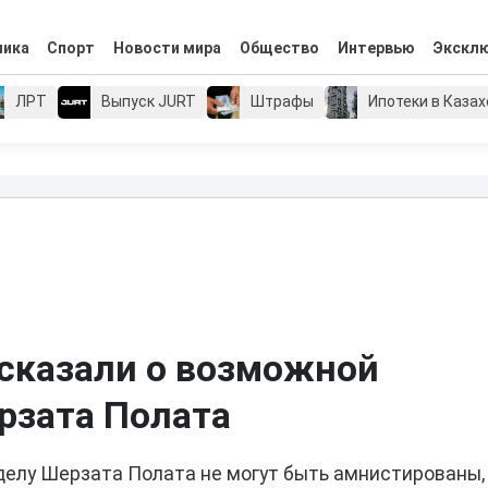
мика
Спорт
Новости мира
Общество
Интервью
Экскл
ЛРТ
Выпуск JURT
Штрафы
Ипотеки в Каза
ссказали о возможной
рзата Полата
делу Шерзата Полата не могут быть амнистированы,