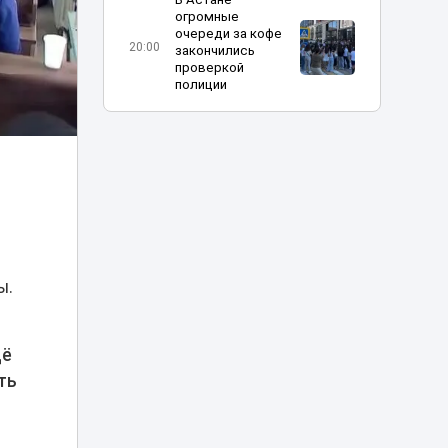
огромные
очереди за кофе
20:00
закончились
проверкой
полиции
Харли Квинн и
Человек-паук в
столице:
19:30
спецрепортаж с
Comic Con Astana
Токаев поздравил
жителей Северо-
Казахстанской
ы.
18:45
области с 90-
летием региона
щё
Кандидаты
ть
«Әділет» обсудили
с интеллигенцией
18:25
культуру и
светские