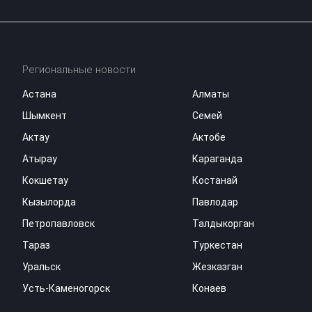
Региональные новости
Астана
Алматы
Шымкент
Семей
Актау
Актобе
Атырау
Караганда
Кокшетау
Костанай
Кызылорда
Павлодар
Петропавловск
Талдыкорган
Тараз
Туркестан
Уральск
Жезказган
Усть-Каменогорск
Конаев