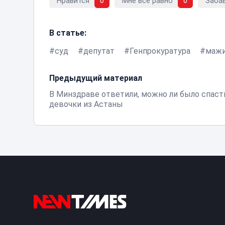
Нравится
0
Мне все равно
0
Заба
В статье:
суд
депутат
Генпрокуратура
маж
Предыдущий материал
В Минздраве ответили, можно ли было спаст
девочки из Астаны