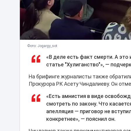
Фото: Jogargy_sot
«В деле есть факт смерти. А эт
статье "Хулиганство"», — подчер
На брифинге журналисты также обратили
Прокурора РК Асету Чиндалиеву. Он отм
«Есть амнистия в виде освобожд
смотреть по закону. Что касаетс
апелляция — приговор не вступил
конкретнее», — пояснил он.