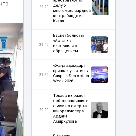
арестованы по
ента
делу о
22:20
многомиллиардной
контрабанде из
Китая
Баскетболисты
«Астаны»
21:40
выступили с
обращением
«Жаңа адамдар»
приняли участие в
21:20
Caspian Sea Action
Week 2026
Токаев выразил
соболезнования в
связи со смертью
20:20
кинорежиссера
Ардака
Амиркулова
В Астане