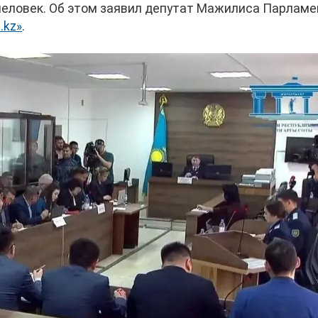
 человек. Об этом заявил депутат Мажилиса Парлам
.kz»
.