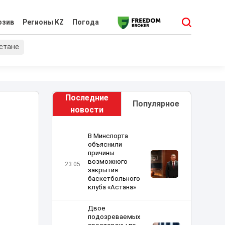
юзив
Регионы KZ
Погода
хстане
Последние
Популярное
новости
В Минспорта
объяснили
причины
возможного
23:05
закрытия
баскетбольного
клуба «Астана»
Двое
подозреваемых