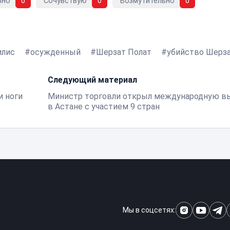
вно
0
Сочувствую
0
Возмутительно
0
илис
осужденный
Шерзат Полат
убийство Шерз
Следующий материал
и ноги
Министр торговли открыл международную в
в Астане с участием 9 стран
Мы в соцсетях: