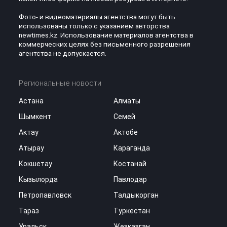
Фото- и видеоматериалы агентства могут быть
использованы только с указанием авторства
newtimes.kz. Использование материалов агентства в
коммерческих целях без письменного разрешения
агентства не допускается.
Региональные новости
Астана
Алматы
Шымкент
Семей
Актау
Актобе
Атырау
Караганда
Кокшетау
Костанай
Кызылорда
Павлодар
Петропавловск
Талдыкорган
Тараз
Туркестан
Уральск
Жезказган