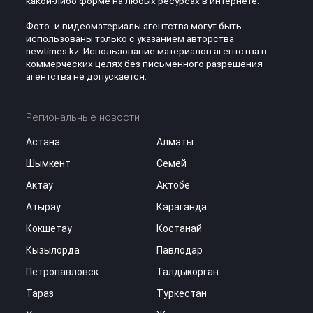
какой-либо форме на любых ресурсах в интернете.
Фото- и видеоматериалы агентства могут быть
использованы только с указанием авторства
newtimes.kz. Использование материалов агентства в
коммерческих целях без письменного разрешения
агентства не допускается.
Региональные новости
Астана
Алматы
Шымкент
Семей
Актау
Актобе
Атырау
Караганда
Кокшетау
Костанай
Кызылорда
Павлодар
Петропавловск
Талдыкорган
Тараз
Туркестан