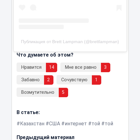
Публикация от Brett Lampman (@brettlampman)
Что думаете об этом?
Нравится
14
Мне все равно
3
Забавно
2
Сочувствую
1
Возмутительно
5
В статье:
Казахстан
США
интернет
той
той
Предыдущий материал