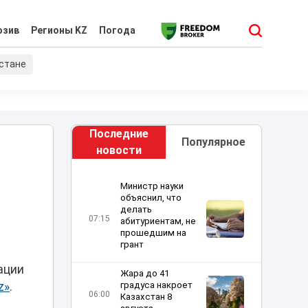
юзив
Регионы KZ
Погода
хстане
Последние
Популярное
новости
Министр науки
объяснил, что
делать
07:15
абитуриентам, не
прошедшим на
грант
ации
Жара до 41
z»
.
градуса накроет
06:00
Казахстан 8