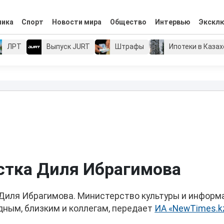
мика
Спорт
Новости мира
Общество
Интервью
Экскл
ЛРТ
Выпуск JURT
Штрафы
Ипотеки в Каза
стка Диля Ибрагимова
Диля Ибрагимова. Министерство культуры и информ
дным, близким и коллегам, передает
ИА «NewTimes.k