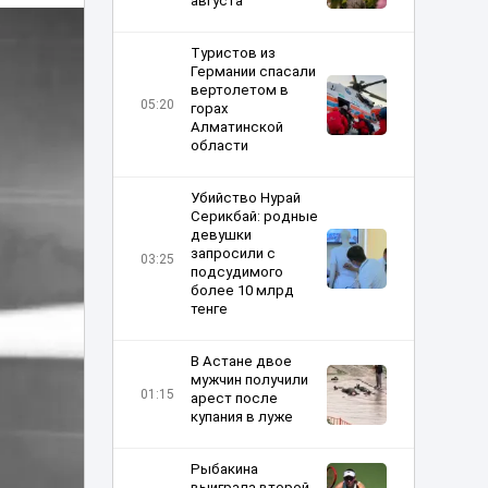
августа
Туристов из
Германии спасали
вертолетом в
05:20
горах
Алматинской
области
Убийство Нурай
Серикбай: родные
девушки
запросили с
03:25
подсудимого
более 10 млрд
тенге
В Астане двое
мужчин получили
01:15
арест после
купания в луже
Рыбакина
выиграла второй