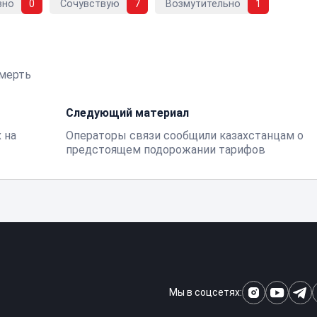
вно
0
Сочувствую
7
Возмутительно
1
мерть
Следующий материал
 на
Операторы связи сообщили казахстанцам о
предстоящем подорожании тарифов
Мы в соцсетях: