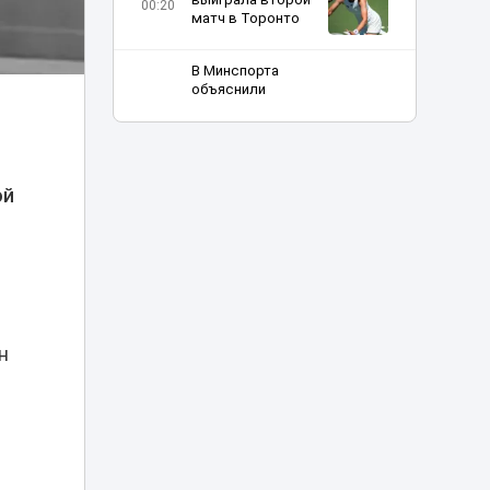
00:20
матч в Торонто
В Минспорта
объяснили
причины
возможного
23:05
закрытия
баскетбольного
й
клуба «Астана»
ой
Двое
подозреваемых
арестованы по
делу о
22:20
многомиллиардной
контрабанде из
Китая
н
Баскетболисты
«Астаны»
21:40
выступили с
обращением