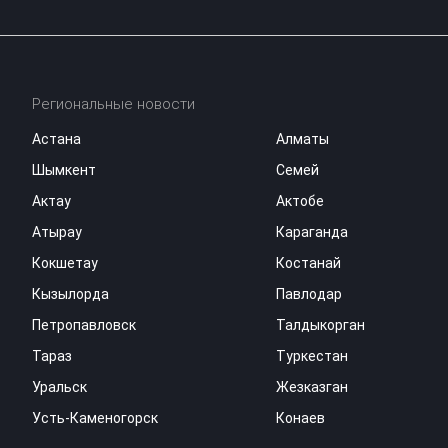
Региональные новости
Астана
Алматы
Шымкент
Семей
Актау
Актобе
Атырау
Караганда
Кокшетау
Костанай
Кызылорда
Павлодар
Петропавловск
Талдыкорган
Тараз
Туркестан
Уральск
Жезказган
Усть-Каменогорск
Конаев