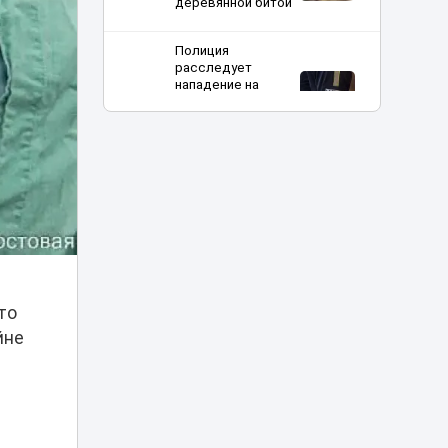
деревянной битой
Полиция
расследует
нападение на
00:12
школьницу и ищет
подозреваемого в
Атырау
Алматы накроют
дожди, Астану —
туман: где еще в
23:21
Казахстане
ожидается
непогода
то
Часть проспекта
Кабанбай батыра
йне
22:05
перекроют в
Астане на два дня
Полиция Алматы
ищет продавцов