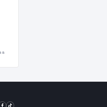
Шипы против
асфальта: в
Астане могут
18:12
ограничить
зимнюю резину
Прямой эфир в
TikTok привел
18:00
жительницу Семея
в суд
Трагедия в
а в
«Казахтелекоме»:
17:35
два сотрудника
погибли на работе
Заплыв в Есиле
обернулся
17:25
штрафом почти в
30 тысяч тенге
«Скорая не
проедет»:
застройка возле