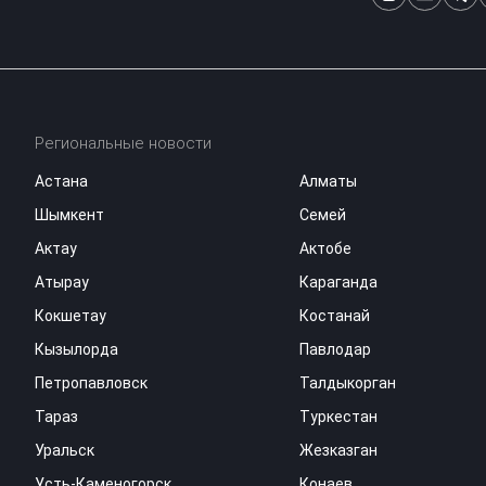
Региональные новости
Астана
Алматы
Шымкент
Семей
Актау
Актобе
Атырау
Караганда
Кокшетау
Костанай
Кызылорда
Павлодар
Петропавловск
Талдыкорган
Тараз
Туркестан
Уральск
Жезказган
Усть-Каменогорск
Конаев