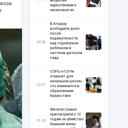
моделей
йкоза
наркотиками и
т
насиловал их
В Атырау
возбудили дело
после
издевательств
03:36
над годовалым
ребёнком в
частном детском
саду
СОРы и СОЧи
отменят для
начальной школы:
02:31
что изменится в
образовании
Казахстане
Жителя Семея
приговорили к 12
годам за убийство
01:25
бывшей жены