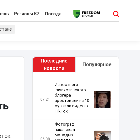
юзив
Регионы KZ
Погода
хстане
Последние
Популярное
новости
Известного
казахстанского
блогера
07:21
арестовали на 10
ть
суток за видео в
TikTok
Фотограф
накачивал
молодых
ток.
06:08