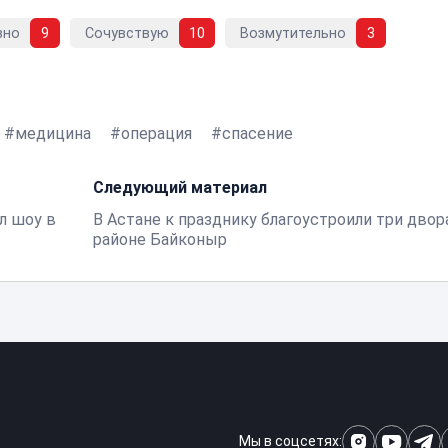
вно
9
Сочувствую
10
Возмутительно
3
медицина
операция
спасение
Следующий материал
л шоу в
В Астане к празднику благоустроили три двор
районе Байконыр
Мы в соцсетях: