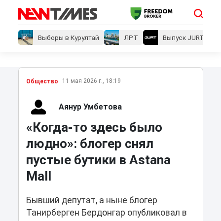
Выборы в Курултай
ЛРТ
Выпуск JURT
11 мая 2026 г., 18:19
Общество
Аянур Умбетова
«Когда-то здесь было
людно»: блогер снял
пустые бутики в Astana
Mall
Бывший депутат, а ныне блогер
Танирберген Бердонгар опубликовал в