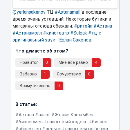
@yerlansakenov
ТЦ
#Astanamall
в последне
время очень уставший. Некоторые бутики и
магазины отсюда сбежали.
#ритейл
#Астана
#Астанамолл
#кинотеатр
#Sulpak
#тц
♬
оригинальный звук - Ерлан Сакенов
Что думаете об этом?
Нравится
0
Мне все равно
4
Забавно
1
Сочувствую
0
Возмутительно
0
В статье:
Астана
налог
Женис Касымбек
бизнесмен
налоговый кодекс
бизнес
общество
деньги
налоговая реформа