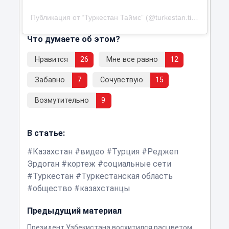
Публикация от “Туркестан Таймс” (@turkestan.timess)
Что думаете об этом?
Нравится
26
Мне все равно
12
Забавно
7
Сочувствую
15
Возмутительно
9
В статье:
Казахстан
видео
Турция
Реджеп
Эрдоган
кортеж
социальные сети
Туркестан
Туркестанская область
общество
казахстанцы
Предыдущий материал
Президент Узбекистана восхитился расцветом