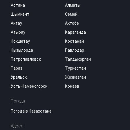
Астана
Алматы
Шымкент
Семей
Актау
Актобе
Атырау
Караганда
Кокшетау
Костанай
Кызылорда
Павлодар
Петропавловск
Талдыкорган
Тараз
Туркестан
Уральск
Жезказган
Усть-Каменогорск
Конаев
Погода
Погода в Казахстане
Адрес: