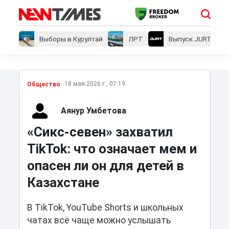
Выборы в Курултай
ЛРТ
Выпуск JURT
18 мая 2026 г., 07:19
Общество
Аянур Умбетова
«Сикс-севен» захватил
TikTok: что означает мем и
опасен ли он для детей в
Казахстане
В TikTok, YouTube Shorts и школьных
чатах всё чаще можно услышать